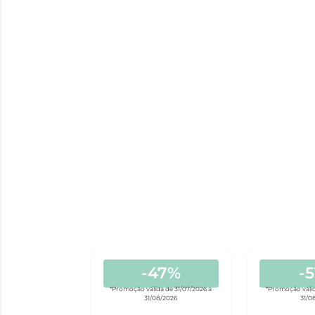
-47%
-
*Promoção válida de 31/07/2026 a
*Promoção válid
31/08/2026
31/0