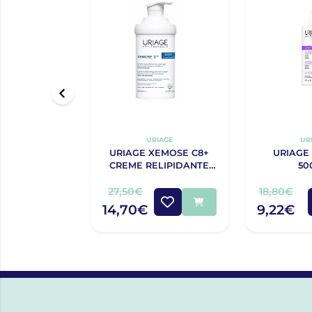
URIAGE
UR
URIAGE XEMOSE C8+
URIAGE
CREME RELIPIDANTE
50
ANTIPRURIDO 400ML
27,50€
18,80€
14,70€
9,22€