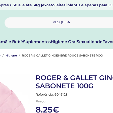
pras > 60 € e até 3Kg (exceto leites infantis e apenas para 
PESQUISA
mã e Bebé
Suplementos
Higiene Oral
Sexualidade
Favo
o
Higiene
ROGER & GALLET GINGEMBRE ROUGE SABONETE 100G
ROGER & GALLET GI
SABONETE 100G
Referência: 6046128
Preço:
8,25€