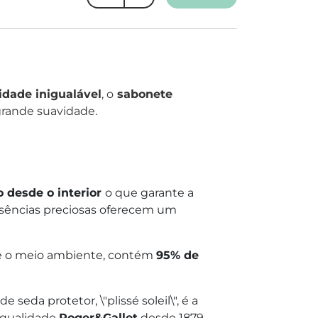
idade inigualável
, o
sabonete
grande suavidade.
 desde o interior
o que garante a
ssências preciosas oferecem um
 e o meio ambiente, contém
95% de
seda protetor, \"plissé soleil\", é a
a qualidade
Roger&Gallet
desde 1879.