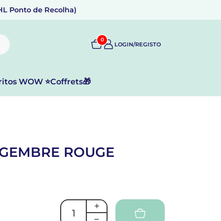
DHL Ponto de Recolha)
0
LOGIN/REGISTO
ritos WOW ⭐
Coffrets🎁
NGEMBRE ROUGE