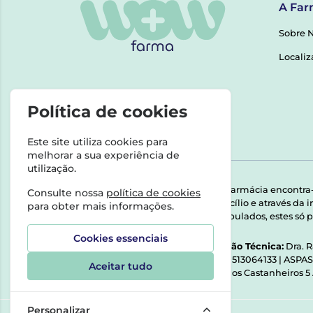
A Far
Sobre 
Localiz
Política de cookies
Este site utiliza cookies para
melhorar a sua experiência de
utilização.
Esta farmácia encontra
Consulte nossa
política de cookies
domicílio e através da
para obter mais informações.
Manipulados, estes só p
Cookies essenciais
Direção Técnica:
Dra. 
NIPC:
513064133 | ASPA
Aceitar tudo
Rua dos Castanheiros 5
Personalizar