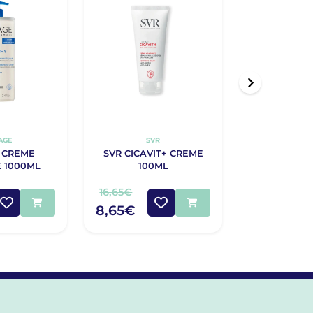
AGE
SVR
SV
 CREME
SVR CICAVIT+ CREME
SVR TOPIA
 1000ML
100ML
LAVAN
16,65€
12,50€
8,65€
7,77€