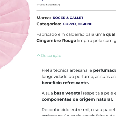
(Preços incluem IVA)
Marca:
ROGER & GALLET
Categorias:
,
CORPO
HIGIENE
Fabricado em caldeirão para uma
qual
Gingembre Rouge
limpa a pele com 
Descrição
Fiel à técnica artesanal é
perfumado
longevidade do perfume, as suas e
benefício refrescante.
A sua
base vegetal
respeita a pele
componentes de origem natural.
Reconhecido entre mil, o seu papel de 
assinatura única do savoir-faire e d