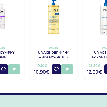
IAGE
URIAGE
URI
 GYN-PHY
URIAGE DERM-PHY
URIAGE
0ML
OLEO LAVANTE 1L
LAVANTE
19,10€
23,50€
10,90€
12,60€