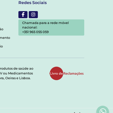
Redes Sociais
Chamada para a rede móvel
nacional:
ão
+351 965 055 059
amento
io
rodutos de saúde ao
RMV ou Medicamentos
a, Oeiras e Lisboa.