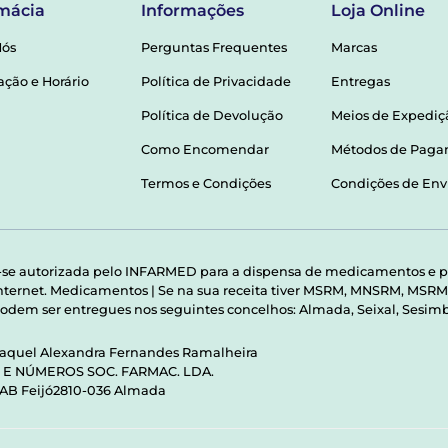
mácia
Informações
Loja Online
Nós
Perguntas Frequentes
Marcas
ação e Horário
Política de Privacidade
Entregas
Política de Devolução
Meios de Expediç
Como Encomendar
Métodos de Pag
Termos e Condições
Condições de Env
-se autorizada pelo INFARMED para a dispensa de medicamentos e p
 internet. Medicamentos | Se na sua receita tiver MSRM, MNSRM, MS
odem ser entregues nos seguintes concelhos: Almada, Seixal, Sesimbr
Raquel Alexandra Fernandes Ramalheira
S E NÚMEROS SOC. FARMAC. LDA.
 AB Feijó2810-036 Almada