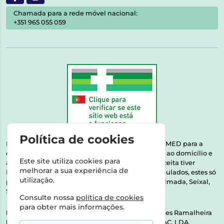
Chamada para a rede móvel nacional:
+351 965 055 059
Política de cookies
Esta farmácia encontra-se autorizada pelo INFARMED para a
dispensa de medicamentos e produtos de saúde ao domicílio e
Este site utiliza cookies para
através da internet. Medicamentos | Se na sua receita tiver
melhorar a sua experiência de
MSRM, MNSRM, MSRMV ou Medicamentos Manipulados, estes só
utilização.
podem ser entregues nos seguintes concelhos: Almada, Seixal,
Sesimbra, Oeiras e Lisboa.
Consulte nossa
política de cookies
para obter mais informações.
Direção Técnica:
Dra. Raquel Alexandra Fernandes Ramalheira
NIPC:
513064133 | ASPAS E NÚMEROS SOC. FARMAC. LDA.