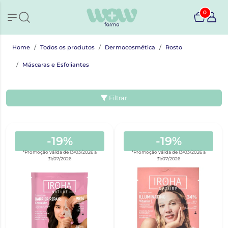
0
Home
Todos os produtos
Dermocosmética
Rosto
Máscaras e Esfoliantes
Filtrar
-19%
-19%
*Promoção válida de 13/03/2026 a
*Promoção válida de 13/03/2026 a
31/07/2026
31/07/2026