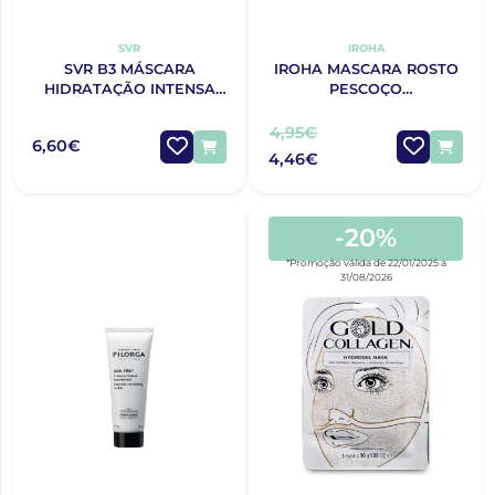
SVR
IROHA
SVR B3 MÁSCARA
IROHA MASCARA ROSTO
HIDRATAÇÃO INTENSA
PESCOÇO
12ML
PREENCHIMENTO RUGAS
ANTI IDADE
4,95€
6,60€
4,46€
-20%
*Promoção válida de 22/01/2025 a
31/08/2026