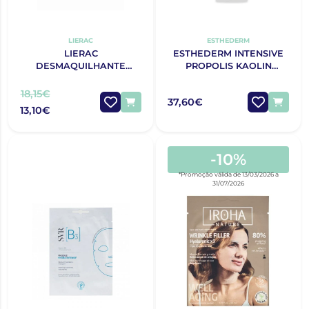
LIERAC
ESTHEDERM
LIERAC
ESTHEDERM INTENSIVE
DESMAQUILHANTE
PROPOLIS KAOLIN
MÁSCARA ESFOLIANTE
MÁSCARA 75ML
75ML
18,15€
37,60€
13,10€
-10%
*Promoção válida de 13/03/2026 a
31/07/2026