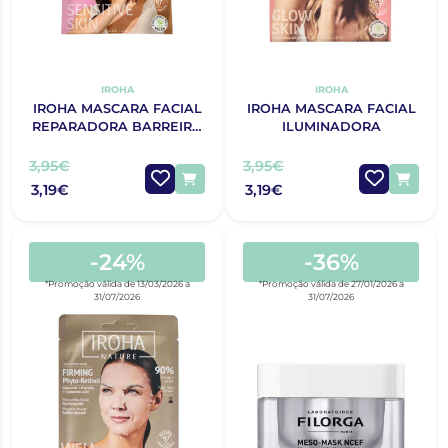
IROHA
IROHA
IROHA MASCARA FACIAL
IROHA MASCARA FACIAL
REPARADORA BARREIRA
ILUMINADORA
CUTANEA
3,95€
3,95€
3,19€
3,19€
-24%
-36%
*Promoção válida de 13/03/2026 a
*Promoção válida de 27/01/2026 a
31/07/2026
31/07/2026