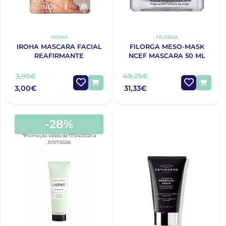
IROHA
FILORGA
IROHA MASCARA FACIAL
FILORGA MESO-MASK
REAFIRMANTE
NCEF MASCARA 50 ML
3,95€
49,25€
3,00€
31,33€
-28%
*Promoção válida de 17/04/2025 a
31/07/2026