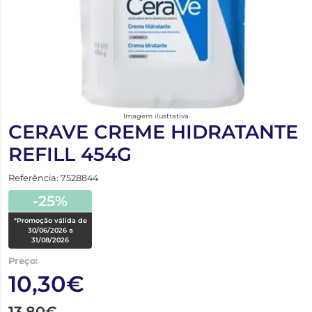
Imagem ilustrativa
CERAVE CREME HIDRATANTE
REFILL 454G
Referência: 7528844
-25%
*Promoção válida de
30/06/2026 a
31/08/2026
Preço:
10,30€
13,80€