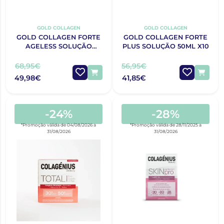
GOLD COLLAGEN
GOLD COLLAGEN
GOLD COLLAGEN FORTE
GOLD COLLAGEN FORTE
AGELESS SOLUÇÃO
PLUS SOLUÇÃO 50ML X10
10X50ML
68,95€
56,95€
49,98€
41,85€
-24%
-28%
*Promoção válida de 04/08/2026 a
*Promoção válida de 28/11/2025 a
31/08/2026
31/08/2026