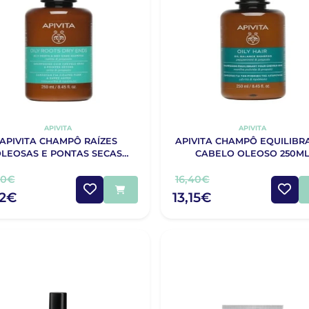
APIVITA
APIVITA
APIVITA CHAMPÔ RAÍZES
APIVITA CHAMPÔ EQUILIBR
LEOSAS E PONTAS SECAS
CABELO OLEOSO 250M
250ML
40€
16,40€
12€
13,15€