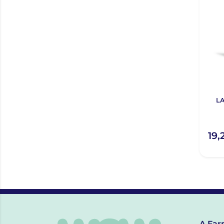
L
19,
A Far