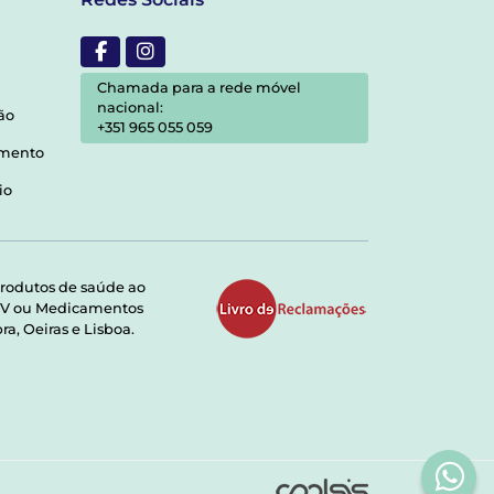
Chamada para a rede móvel
nacional:
ão
+351 965 055 059
amento
io
rodutos de saúde ao
RMV ou Medicamentos
a, Oeiras e Lisboa.