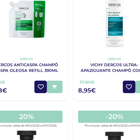
DERCOS
DERCOS
ERCOS ANTICASPA CHAMPÔ
VICHY DERCOS ULTRA-
SPA OLEOSA REFILL 390ML
APAZIGUANTE CHAMPÔ CO
CABELUDO SENSÍVEL E REA
CABELOS OLEOSOS 200
15€
17,80€
18€
8,95€
20%
-20%
romoção válida de 19/02/2026 a 31/07/2026
*Promoção válida de 19/02/2026 a 31/07/