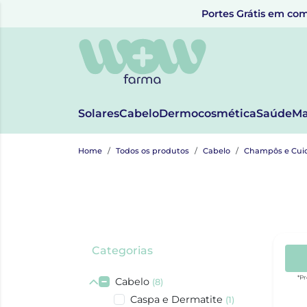
Portes Grátis em com
Solares
Cabelo
Dermocosmética
Saúde
Ma
Home
Todos os produtos
Cabelo
Champôs e Cui
Categorias
*Pr
Cabelo
(8)
Caspa e Dermatite
(1)