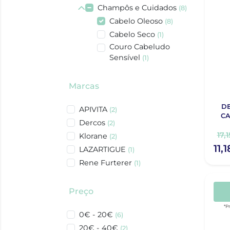
Champôs e Cuidados
(8)
Cabelo Oleoso
(8)
Cabelo Seco
(1)
Couro Cabeludo
Sensível
(1)
Marcas
D
APIVITA
(2)
CA
Dercos
(2)
17,
Klorane
(2)
11,
LAZARTIGUE
(1)
Rene Furterer
(1)
Preço
*P
0€ - 20€
(6)
20€ - 40€
(2)