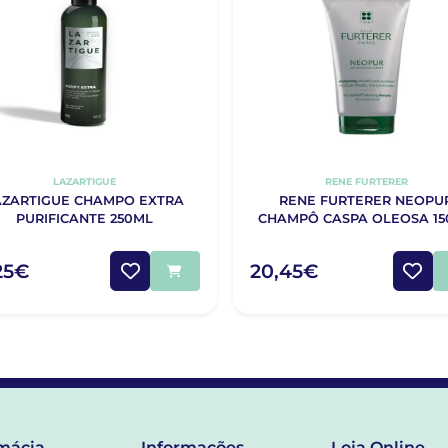
LAZARTIGUE
RENE FURTERER
AZARTIGUE CHAMPO EXTRA
RENE FURTERER NEOPU
PURIFICANTE 250ML
CHAMPÔ CASPA OLEOSA 1
25€
20,45€
mácia
Informações
Loja Online