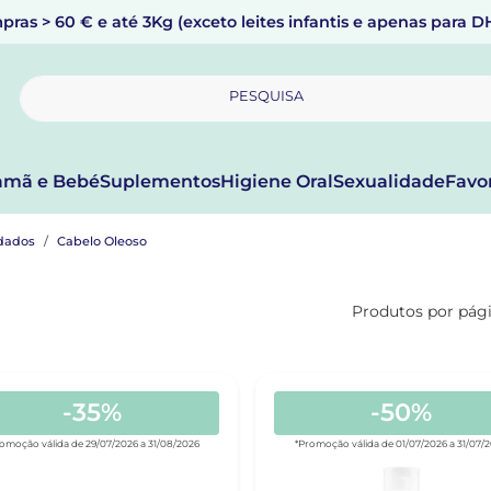
pras > 60 € e até 3Kg (exceto leites infantis e apenas para 
PESQUISA
mã e Bebé
Suplementos
Higiene Oral
Sexualidade
Favo
dados
Cabelo Oleoso
Produtos por pág
-35%
-50%
omoção válida de 29/07/2026 a 31/08/2026
*Promoção válida de 01/07/2026 a 31/07/