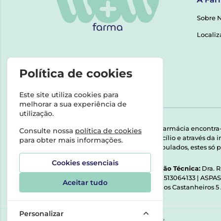
Sobre 
Localiz
Política de cookies
Este site utiliza cookies para
melhorar a sua experiência de
utilização.
Esta farmácia encontra
Consulte nossa
política de cookies
domicílio e através da
para obter mais informações.
Manipulados, estes só p
Cookies essenciais
Direção Técnica:
Dra. 
NIPC:
513064133 | ASPA
Aceitar tudo
Rua dos Castanheiros 5
Personalizar
©2026 Todos os direitos reservados