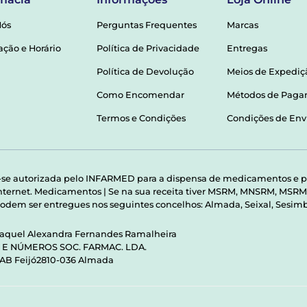
Nós
Perguntas Frequentes
Marcas
ação e Horário
Política de Privacidade
Entregas
Política de Devolução
Meios de Expediç
Como Encomendar
Métodos de Pag
Termos e Condições
Condições de Env
-se autorizada pelo INFARMED para a dispensa de medicamentos e p
 internet. Medicamentos | Se na sua receita tiver MSRM, MNSRM, MS
odem ser entregues nos seguintes concelhos: Almada, Seixal, Sesimbr
Raquel Alexandra Fernandes Ramalheira
S E NÚMEROS SOC. FARMAC. LDA.
 AB Feijó2810-036 Almada