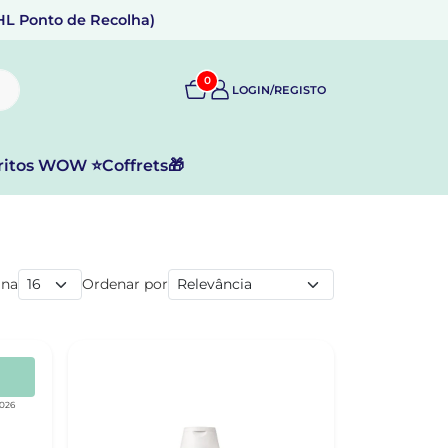
DHL Ponto de Recolha)
0
LOGIN/REGISTO
ritos WOW ⭐
Coffrets🎁
ina
Ordenar por
2026