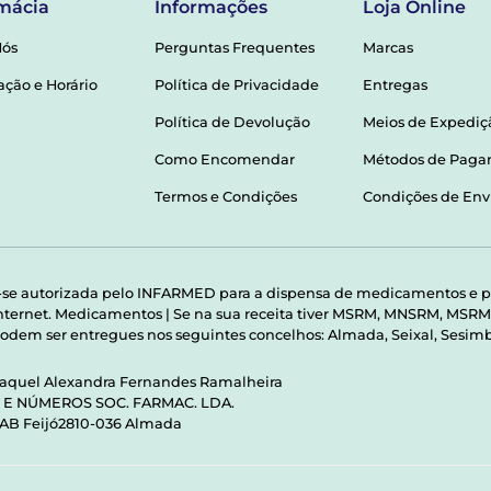
mácia
Informações
Loja Online
Nós
Perguntas Frequentes
Marcas
ação e Horário
Política de Privacidade
Entregas
Política de Devolução
Meios de Expediç
Como Encomendar
Métodos de Pag
Termos e Condições
Condições de Env
-se autorizada pelo INFARMED para a dispensa de medicamentos e p
 internet. Medicamentos | Se na sua receita tiver MSRM, MNSRM, MS
odem ser entregues nos seguintes concelhos: Almada, Seixal, Sesimbr
Raquel Alexandra Fernandes Ramalheira
S E NÚMEROS SOC. FARMAC. LDA.
 AB Feijó2810-036 Almada