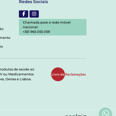
Redes Sociais
Chamada para a rede móvel
nacional:
ão
+351 965 055 059
amento
io
rodutos de saúde ao
RMV ou Medicamentos
a, Oeiras e Lisboa.