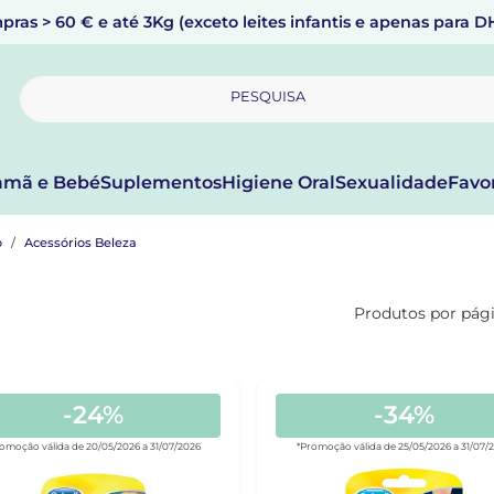
pras > 60 € e até 3Kg (exceto leites infantis e apenas para 
PESQUISA
mã e Bebé
Suplementos
Higiene Oral
Sexualidade
Favo
o
Acessórios Beleza
Produtos por pág
-24%
-34%
omoção válida de 20/05/2026 a 31/07/2026
*Promoção válida de 25/05/2026 a 31/07/