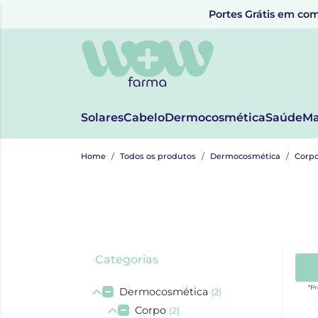
Portes Grátis em com
Solares
Cabelo
Dermocosmética
Saúde
Ma
Home
Todos os produtos
Dermocosmética
Corp
Categorias
*Pr
Dermocosmética
(2)
Corpo
(2)