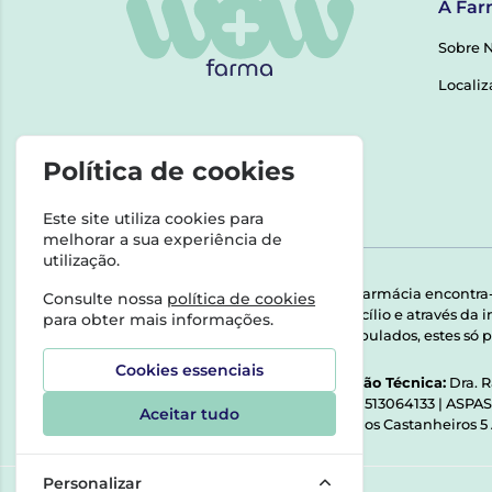
A Far
Sobre 
Localiz
Política de cookies
Este site utiliza cookies para
melhorar a sua experiência de
utilização.
Esta farmácia encontra
Consulte nossa
política de cookies
domicílio e através da
para obter mais informações.
Manipulados, estes só p
Cookies essenciais
Direção Técnica:
Dra. 
NIPC:
513064133 | ASPA
Aceitar tudo
Rua dos Castanheiros 5
Personalizar