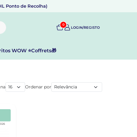
DHL Ponto de Recolha)
0
LOGIN/REGISTO
ritos WOW ⭐
Coffrets🎁
ina
Ordenar por
2026