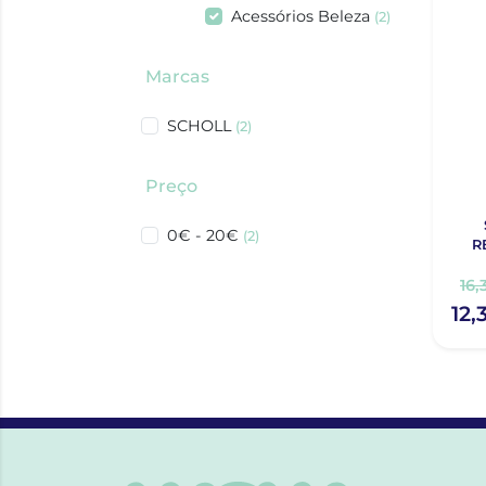
Acessórios Beleza
(2)
Marcas
SCHOLL
(2)
Preço
0€ - 20€
(2)
R
16,
12,