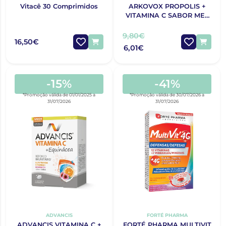
Vitacê 30 Comprimidos
ARKOVOX PROPOLIS +
VITAMINA C SABOR MEL
E LIMÃO X 24
COMPRIMIDOS CHUPAR
9,80€
16,50€
6,01€
-15%
-41%
*Promoção válida de 01/01/2025 a
*Promoção válida de 30/07/2026 a
31/07/2026
31/07/2026
ADVANCIS
FORTÉ PHARMA
ADVANCIS VITAMINA C +
FORTÉ PHARMA MULTIVIT