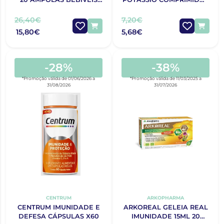
10ML
EFERVESCENTES X18
26,40€
7,20€
15,80€
5,68€
-28%
-38%
*Promoção válida de 01/06/2026 a
*Promoção válida de 11/03/2025 a
31/08/2026
31/07/2026
CENTRUM
ARKOPHARMA
CENTRUM IMUNIDADE E
ARKOREAL GELEIA REAL
DEFESA CÁPSULAS X60
IMUNIDADE 15ML 20