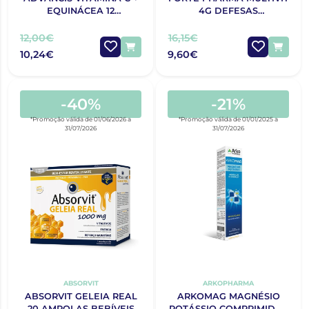
EQUINÁCEA 12
4G DEFESAS
COMPRIMIDOS
COMPRIMIDOS X30
EFERVESCENTES
12,00€
16,15€
10,24€
9,60€
-40%
-21%
*Promoção válida de 01/06/2026 a
*Promoção válida de 01/01/2025 a
31/07/2026
31/07/2026
ABSORVIT
ARKOPHARMA
ABSORVIT GELEIA REAL
ARKOMAG MAGNÉSIO
20 AMPOLAS BEBÍVEIS
POTÁSSIO COMPRIMIDOS