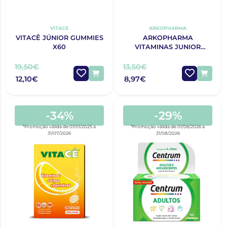
VITACE
ARKOPHARMA
VITACÊ JÚNIOR GUMMIES
ARKOPHARMA
X60
VITAMINAS JUNIOR
GOMAS X60
19,50€
13,50€
12,10€
8,97€
-34%
-29%
*Promoção válida de 01/01/2025 a
*Promoção válida de 01/06/2026 a
31/07/2026
31/08/2026