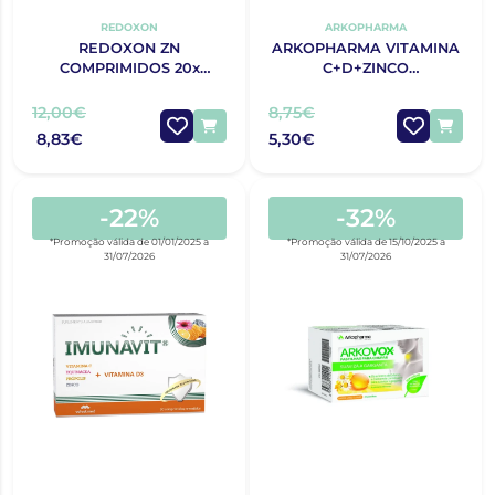
REDOXON
ARKOPHARMA
REDOXON ZN
ARKOPHARMA VITAMINA
COMPRIMIDOS 20x
C+D+ZINCO
EFERVESCENTES
COMPRIMIDOS
LARANJA
EFERVESCENTES X20
12,00€
8,75€
8,83€
5,30€
-22%
-32%
*Promoção válida de 01/01/2025 a
*Promoção válida de 15/10/2025 a
31/07/2026
31/07/2026