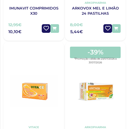
ARKOPHARMA
IMUNAVIT COMPRIMIDOS
ARKOVOX MEL E LIMÃO
X30
24 PASTILHAS
12,95€
8,00€
10,10€
5,44€
-39%
*Promoção válida de 23/07/2026 a
31/07/2026
VITACE
ARKOPHARMA