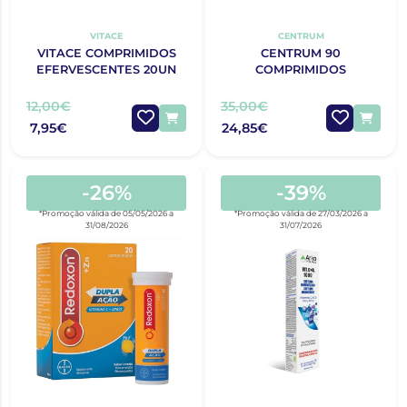
VITACE
CENTRUM
VITACE COMPRIMIDOS
CENTRUM 90
EFERVESCENTES 20UN
COMPRIMIDOS
12,00€
35,00€
7,95€
24,85€
-26%
-39%
*Promoção válida de 05/05/2026 a
*Promoção válida de 27/03/2026 a
31/08/2026
31/07/2026