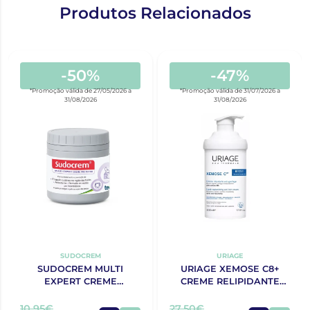
Produtos Relacionados
-50%
-47%
*Promoção válida de 27/05/2026 a
*Promoção válida de 31/07/2026 a
31/08/2026
31/08/2026
SUDOCREM
URIAGE
SUDOCREM MULTI
URIAGE XEMOSE C8+
EXPERT CREME
CREME RELIPIDANTE
PROTECTOR 125G
ANTIPRURIDO 400ML
10,95€
27,50€