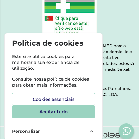
Política de cookies
Esta farmácia encontra-se autorizada pelo INFARMED para a
dispensa de medicamentos e produtos de saúde ao domicílio e
Este site utiliza cookies para
através da internet. Medicamentos | Se na sua receita tiver
melhorar a sua experiência de
MSRM, MNSRM, MSRMV ou Medicamentos Manipulados, estes só
utilização.
podem ser entregues nos seguintes concelhos: Almada, Seixal,
Sesimbra, Oeiras e Lisboa.
Consulte nossa
política de cookies
para obter mais informações.
Direção Técnica:
Dra. Raquel Alexandra Fernandes Ramalheira
NIPC:
513064133 | ASPAS E NÚMEROS SOC. FARMAC. LDA.
Cookies essenciais
Rua dos Castanheiros 5 AB Feijó2810-036 Almada
Aceitar tudo
Personalizar
©2026 Todos os direitos reservados