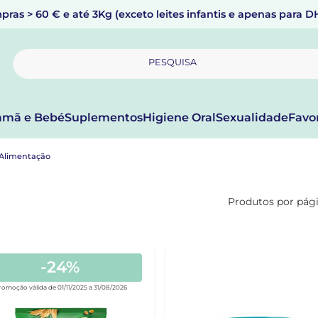
pras > 60 € e até 3Kg (exceto leites infantis e apenas para 
PESQUISA
mã e Bebé
Suplementos
Higiene Oral
Sexualidade
Favo
Alimentação
Produtos por pág
-24%
romoção válida de 01/11/2025 a 31/08/2026