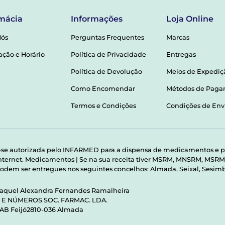
mácia
Informações
Loja Online
Nós
Perguntas Frequentes
Marcas
ação e Horário
Política de Privacidade
Entregas
Política de Devolução
Meios de Expediç
Como Encomendar
Métodos de Pag
Termos e Condições
Condições de Env
-se autorizada pelo INFARMED para a dispensa de medicamentos e p
 internet. Medicamentos | Se na sua receita tiver MSRM, MNSRM, MS
odem ser entregues nos seguintes concelhos: Almada, Seixal, Sesimbr
Raquel Alexandra Fernandes Ramalheira
S E NÚMEROS SOC. FARMAC. LDA.
 AB Feijó2810-036 Almada