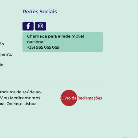
Redes Sociais
Chamada para a rede móvel
nacional:
ão
+351 965 055 059
amento
io
rodutos de saúde ao
RMV ou Medicamentos
a, Oeiras e Lisboa.