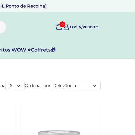
DHL Ponto de Recolha)
0
LOGIN/REGISTO
ritos WOW ⭐
Coffrets🎁
ina
Ordenar por