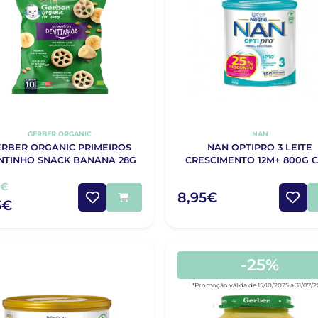
GERBER ORGANIC
NAN
RBER ORGANIC PRIMEIROS
NAN OPTIPRO 3 LEITE
NTINHO SNACK BANANA 28G
CRESCIMENTO 12M+ 800G 
DESCONTO 25%
5€
8,95€
5€
-25%
*Promoção válida de 15/10/2025 a 31/07/