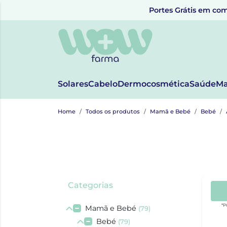
Portes Grátis em com
Solares
Cabelo
Dermocosmética
Saúde
Ma
Home
Todos os produtos
Mamã e Bebé
Bebé
Categorias
*P
Mamã e Bebé
(79)
Bebé
(79)