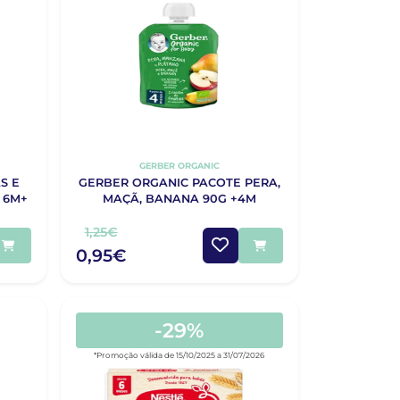
GERBER ORGANIC
S E
GERBER ORGANIC PACOTE PERA,
 6M+
MAÇÃ, BANANA 90G +4M
1,25€
0,95€
-29%
*Promoção válida de 15/10/2025 a 31/07/2026