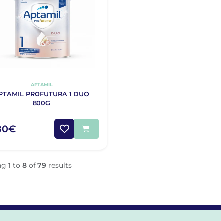
APTAMIL
PTAMIL PROFUTURA 1 DUO
800G
,80€
ng
1
to
8
of
79
results