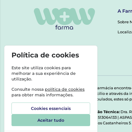
A Far
Sobre 
Localiz
Política de cookies
Este site utiliza cookies para
melhorar a sua experiência de
utilização.
Esta farmácia encontra
Consulte nossa
política de cookies
domicílio e através da
para obter mais informações.
Manipulados, estes só p
Cookies essenciais
Direção Técnica:
Dra. 
NIPC:
513064133 | ASPA
Aceitar tudo
Rua dos Castanheiros 5