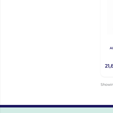
A
21
Showi