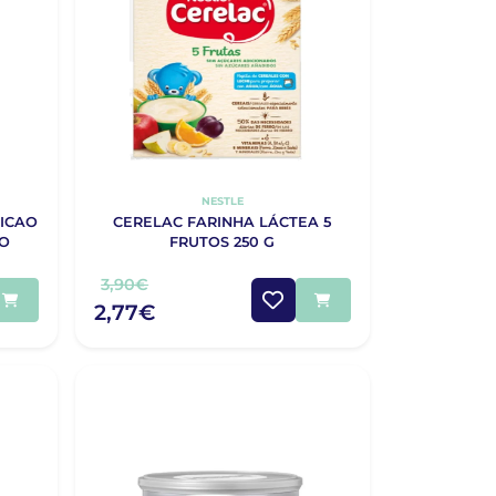
NESTLE
SICAO
CERELAC FARINHA LÁCTEA 5
TO
FRUTOS 250 G
3,90€
2,77€