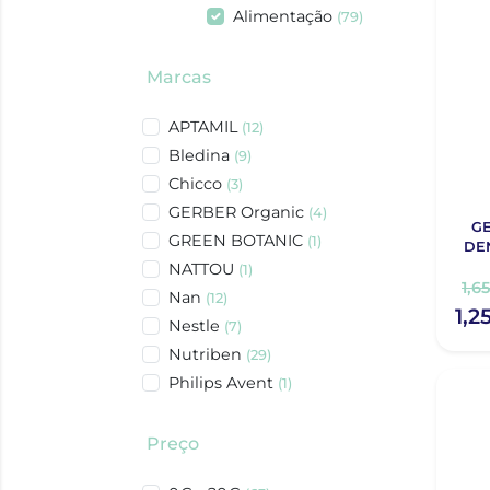
Alimentação
(79)
Marcas
APTAMIL
(12)
Bledina
(9)
Chicco
(3)
GERBER Organic
(4)
GE
GREEN BOTANIC
(1)
DE
NATTOU
(1)
1,6
Nan
(12)
1,2
Nestle
(7)
Nutriben
(29)
Philips Avent
(1)
Preço