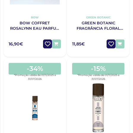
BOW
GREEN BOTANIC
BOW COFFRET
GREEN BOTANIC
ROSALYNN EAU PARFUM
FRAGRÂNCIA FLORAL
+ DESODORIZANTE
ORANGE & PETIT GRAIN
NATAL 2025
SENHORA 150ML
16,90€
11,85€
-34%
-15%
*Promoção válida de 01/11/2025 a
*Promoção válida de 01/11/2025 a
31/07/2026
31/07/2026