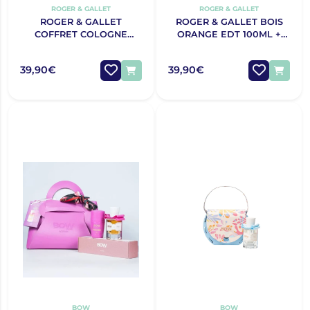
ROGER & GALLET
ROGER & GALLET
ROGER & GALLET
ROGER & GALLET BOIS
COFFRET COLOGNE
ORANGE EDT 100ML +
TWIST EDC 100ML +
DIFUSOR NATAL 2025
DESODORIZANTE BOLSA
39,90€
39,90€
NATAL 2025
BOW
BOW