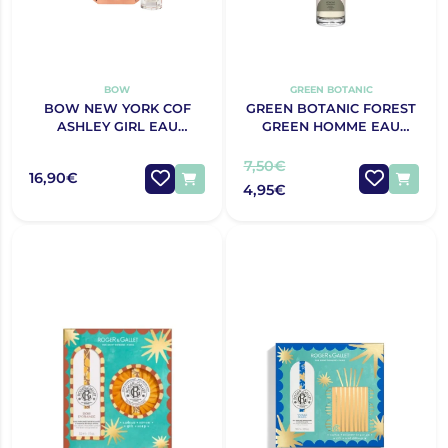
BOW
GREEN BOTANIC
BOW NEW YORK COF
GREEN BOTANIC FOREST
ASHLEY GIRL EAU
GREEN HOMME EAU
PARFUM 30ML
PARFUM 30ML
7,50€
16,90€
4,95€