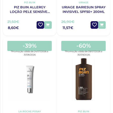
PIZ BUIN
URIAGE
PIZ BUIN ALLERGY
URIAGE BARIESUN SPRAY
LOÇÃO PELE SENSÍVEL
INVISIVEL SPF50+ 200ML
AO SOL FPS 30 200 ML
21,50€
26,90€
8,60€
11,57€
-39%
-60%
*Promoção válida de 24/07/2026 a
*Promoção válida de 09/07/2026 a
31/08/2026
30/09/2026
LA ROCHE POSAY
PIZ BUIN