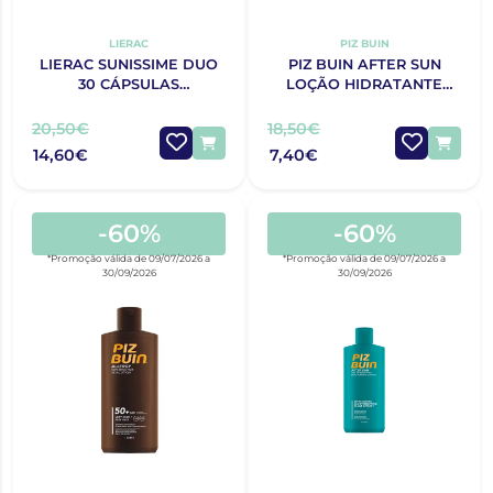
LIERAC
PIZ BUIN
LIERAC SUNISSIME DUO
PIZ BUIN AFTER SUN
30 CÁPSULAS
LOÇÃO HIDRATANTE
BRONZEADO COM
SUAVIZANTE E
DESCONTO DE 50% NA 2ª
REFRESCANTE 200 ML
20,50€
18,50€
EMBALAGEM
14,60€
7,40€
-60%
-60%
*Promoção válida de 09/07/2026 a
*Promoção válida de 09/07/2026 a
30/09/2026
30/09/2026