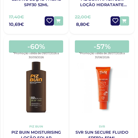
SPF30 52ML
LOÇÃO HIDRATANTE
SUAVIZANTE E
REFRESCANTE 2
17,40€
22,00€
UNIDADES DE 200 ML
10,69€
8,80€
-60%
-57%
*Promoção válida de 09/07/2026 a
*Promoção válida de 28/07/2026 a
30/09/2026
31/08/2026
PIZ BUIN
SVR
PIZ BUIN MOISTURISING
SVR SUN SECURE FLUIDO
LOÇÃO SOLAR
SPF50+ 50ML