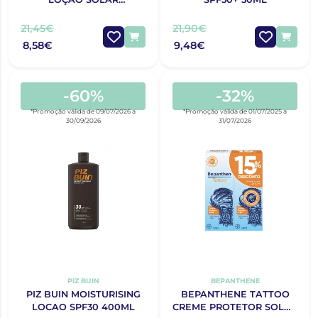
HIDRATANTE FPS 50+ 200
ML
21,45€
21,90€
8,58€
9,48€
-60%
-32%
*Promoção válida de 09/07/2026 a
*Promoção válida de 01/07/2025 a
30/09/2026
31/07/2026
PIZ BUIN
BEPANTHENE
PIZ BUIN MOISTURISING
BEPANTHENE TATTOO
LOCAO SPF30 400ML
CREME PROTETOR SOLAR