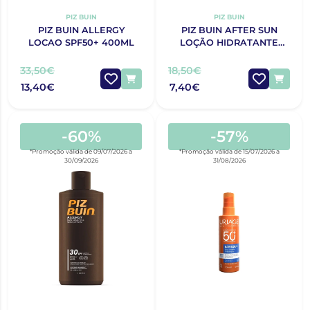
PIZ BUIN
PIZ BUIN
PIZ BUIN ALLERGY
PIZ BUIN AFTER SUN
LOCAO SPF50+ 400ML
LOÇÃO HIDRATANTE
INTENSIFICADORA DO
BRONZEADO 200 ML
33,50€
18,50€
13,40€
7,40€
-60%
-57%
*Promoção válida de 09/07/2026 a
*Promoção válida de 15/07/2026 a
30/09/2026
31/08/2026