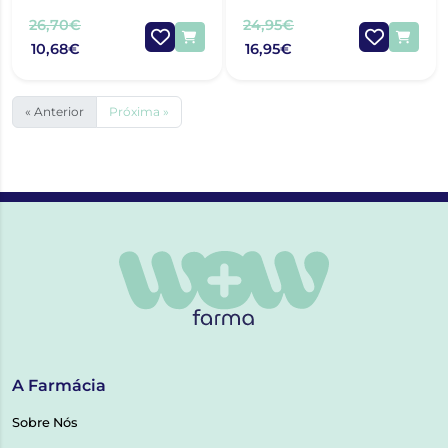
50ML X2 -15%
26,70€
24,95€
10,68€
16,95€
« Anterior
Próxima »
A Farmácia
Sobre Nós