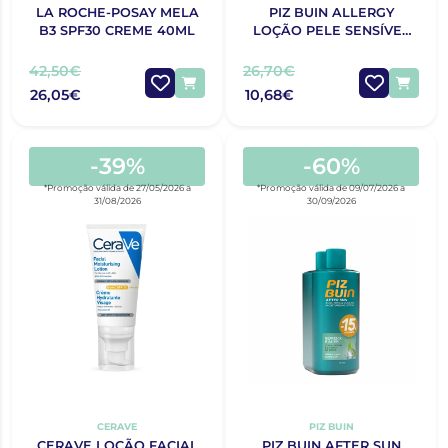
LA ROCHE-POSAY MELA
PIZ BUIN ALLERGY
B3 SPF30 CREME 40ML
LOÇÃO PELE SENSÍVEL
AO SOL FPS 30 400 ML
42,50€
26,70€
26,05€
10,68€
-39%
-60%
*Promoção válida de 27/05/2026 a
*Promoção válida de 09/07/2026 a
31/08/2026
30/09/2026
CERAVE
PIZ BUIN
CERAVE LOÇÃO FACIAL
PIZ BUIN AFTER SUN