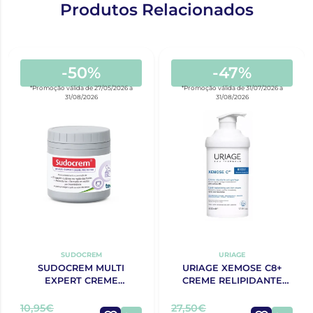
Produtos Relacionados
-50%
-47%
*Promoção válida de 27/05/2026 a
*Promoção válida de 31/07/2026 a
31/08/2026
31/08/2026
SUDOCREM
URIAGE
SUDOCREM MULTI
URIAGE XEMOSE C8+
EXPERT CREME
CREME RELIPIDANTE
PROTECTOR 125G
ANTIPRURIDO 400ML
10,95€
27,50€