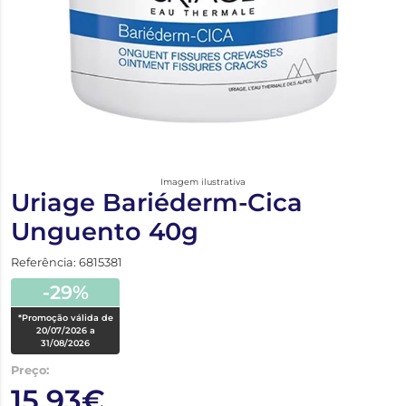
Imagem ilustrativa
Uriage Bariéderm-Cica
Unguento 40g
Referência: 6815381
-29%
*Promoção válida de
20/07/2026 a
31/08/2026
Preço:
15,93€