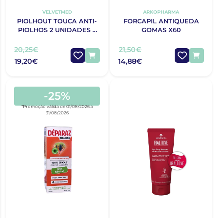
VELVETMED
ARKOPHARMA
PIOLHOUT TOUCA ANTI-
FORCAPIL ANTIQUEDA
PIOLHOS 2 UNIDADES +
GOMAS X60
PENTE
20,25€
21,50€
19,20€
14,88€
-25%
*Promoção válida de 01/08/2026 a
31/08/2026