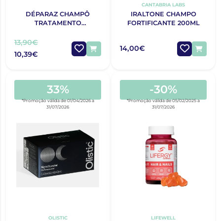
CANTABRIA LABS
DÉPARAZ CHAMPÔ
IRALTONE CHAMPO
TRATAMENTO
FORTIFICANTE 200ML
ANTIPIOLHOS 150ML
13,90€
14,00€
10,39€
33%
-30%
*Promoção válida de 01/04/2026 a
*Promoção válida de 05/02/2025 a
31/07/2026
31/07/2026
OLISTIC
LIFEWELL