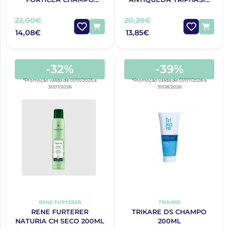
ENERGIZANTE 250ML
CHAMPO 250ML
22,00€
20,20€
14,08€
13,85€
-32%
-39%
*Promoção válida de 01/01/2025 a
*Promoção válida de 01/07/2026 a
31/07/2026
31/08/2026
RENE FURTERER
TRIKARE
RENE FURTERER
TRIKARE DS CHAMPO
NATURIA CH SECO 200ML
200ML