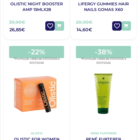
OLISTIC NIGHT BOOSTER
LIFERGY GUMMIES HAIR
AMP 15MLX28
NAILS GOMAS X60
39,90€
20,90€
26,85€
14,60€
-22%
-38%
*Promoção válida de 01/03/2026 a
*Promoção válida de 01/01/2025 a
31/07/2026
31/07/2026
OLISTIC
RENE FURTERER
OLISTIC FOR WOMEN
RENÉ FURTERER