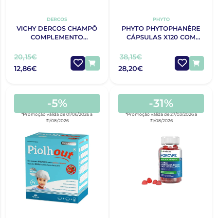
DERCOS
PHYTO
VICHY DERCOS CHAMPÔ
PHYTO PHYTOPHANÈRE
COMPLEMENTO
CÁPSULAS X120 COM
ANTIQUEDA
OFERTA 120 CÁPSULAS
ESTIMULANTE 400ML
20,15€
38,15€
12,86€
28,20€
-5%
-31%
*Promoção válida de 01/06/2026 a
*Promoção válida de 27/03/2026 a
31/08/2026
31/08/2026