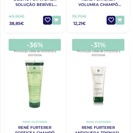
SOLUÇÃO BEBÍVEL
VOLUMEA CHAMPÔ
28X25ML
200ML
49,90€
19,70€
38,85€
12,21€
-36%
-31%
*Promoção válida de 01/01/2025 a
*Promoção válida de 27/03/2025 a
31/07/2026
31/07/2026
RENE FURTERER
RENE FURTERER
RENÉ FURTERER
RENE FURTERER
FORTICEA CHAMPÔ
ANTIQUEDA TRIPHASIC