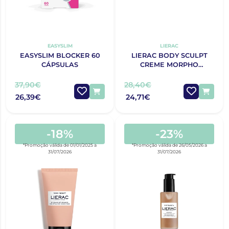
EASYSLIM
LIERAC
EASYSLIM BLOCKER 60
LIERAC BODY SCULPT
CÁPSULAS
CREME MORPHO
ADELGAÇANTE 200ML
37,90€
28,40€
26,39€
24,71€
-18%
-23%
*Promoção válida de 01/01/2025 a
*Promoção válida de 26/05/2026 a
31/07/2026
31/07/2026