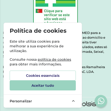
Política de cookies
Esta farmácia encontra-se autorizada pelo INFARMED para a
dispensa de medicamentos e produtos de saúde ao domicílio e
Este site utiliza cookies para
através da internet. Medicamentos | Se na sua receita tiver
melhorar a sua experiência de
MSRM, MNSRM, MSRMV ou Medicamentos Manipulados, estes só
utilização.
podem ser entregues nos seguintes concelhos: Almada, Seixal,
Sesimbra, Oeiras e Lisboa.
Consulte nossa
política de cookies
para obter mais informações.
Direção Técnica:
Dra. Raquel Alexandra Fernandes Ramalheira
NIPC:
513064133 | ASPAS E NÚMEROS SOC. FARMAC. LDA.
Cookies essenciais
Rua dos Castanheiros 5 AB Feijó2810-036 Almada
Aceitar tudo
Personalizar
©2026 Todos os direitos reservados