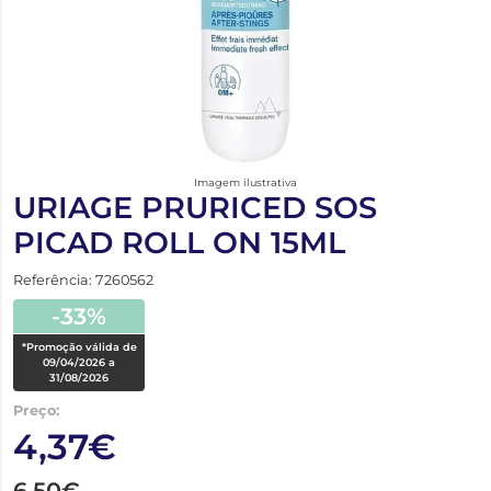
Imagem ilustrativa
URIAGE PRURICED SOS
PICAD ROLL ON 15ML
Referência: 7260562
-33%
*Promoção válida de
09/04/2026 a
31/08/2026
Preço:
4,37€
6,50€