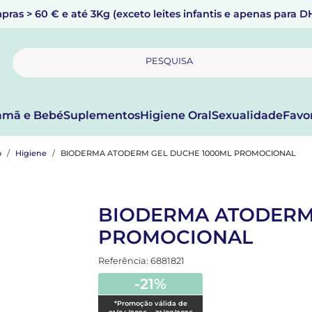
pras > 60 € e até 3Kg (exceto leites infantis e apenas para 
PESQUISA
mã e Bebé
Suplementos
Higiene Oral
Sexualidade
Favo
o
Higiene
BIODERMA ATODERM GEL DUCHE 1000ML PROMOCIONAL
BIODERMA ATODERM
PROMOCIONAL
Referência: 6881821
-21%
*Promoção válida de