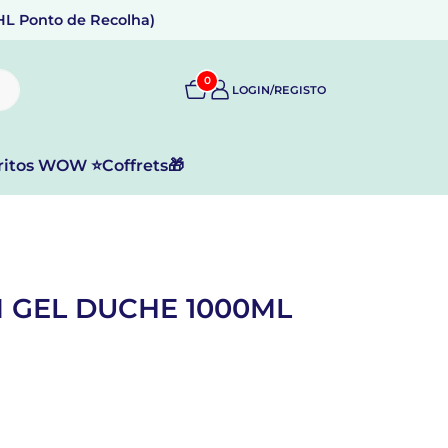
DHL Ponto de Recolha)
0
LOGIN/REGISTO
ritos WOW ⭐
Coffrets🎁
 GEL DUCHE 1000ML