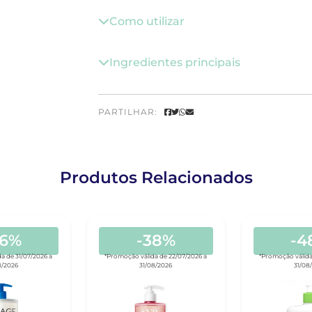
Como utilizar
Ingredientes principais
PARTILHAR:
Produtos Relacionados
46%
-38%
-4
a de 31/07/2026 a
*Promoção válida de 22/07/2026 a
*Promoção válida
8/2026
31/08/2026
31/08