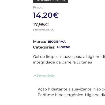
21/04/2026 a 31/08/2026
Preço:
14,20€
17,95€
(Preços incluem IVA)
Marca:
BIODERMA
Categorias:
HIGIENE
Gel de limpeza suave, para a higiene di
integridade da barreira cutânea
Descrição
Ação hidratante a suavizante. Não d
Perfume hipoalergénico. Higiene diá