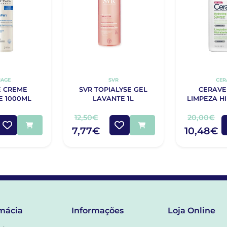
IAGE
SVR
CER
E CREME
SVR TOPIALYSE GEL
CERAVE
E 1000ML
LAVANTE 1L
LIMPEZA H
100
12,50€
20,00€
7,77€
10,48€
mácia
Informações
Loja Online