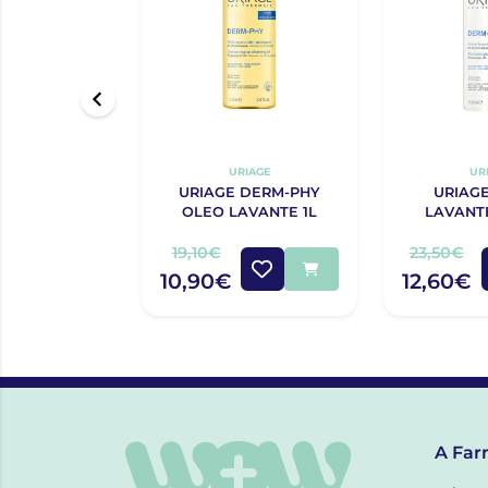
URIAGE
UR
URIAGE DERM-PHY
URIAG
OLEO LAVANTE 1L
LAVANT
19,10€
23,50€
10,90€
12,60€
A Far