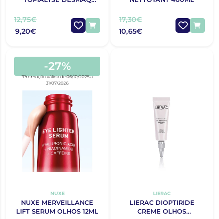
YEUX 125
12,75€
17,30€
9,20€
10,65€
-27%
*Promoção válida de 06/10/2025 a
31/07/2026
NUXE
LIERAC
NUXE MERVEILLANCE
LIERAC DIOPTIRIDE
LIFT SERUM OLHOS 12ML
CREME OLHOS