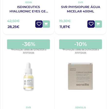
ISDIN
SVR
ISDINCEUTICS
SVR PHYSIOPURE ÁGUA
HYALURONIC EYES GEL
MICELAR 400ML
CONTORNO OLHOS15G
42,50€
19,30€
28,25€
11,87€
-36%
-10%
*Promoção válida de 12/06/2025 a
*Promoção válida de 24/04/2026 a
31/07/2026
31/07/2026
SVR
SENSILIS