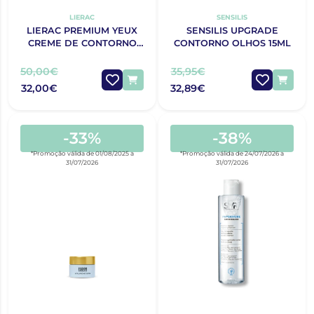
LIERAC
SENSILIS
LIERAC PREMIUM YEUX
SENSILIS UPGRADE
CREME DE CONTORNO
CONTORNO OLHOS 15ML
DE OLHOS 20 ML
50,00€
35,95€
32,00€
32,89€
-33%
-38%
*Promoção válida de 01/08/2025 a
*Promoção válida de 24/07/2026 a
31/07/2026
31/07/2026