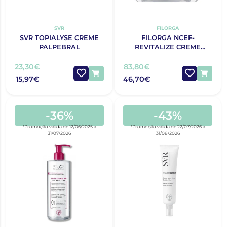
SVR
FILORGA
SVR TOPIALYSE CREME
FILORGA NCEF-
PALPEBRAL
REVITALIZE CREME
OLHOS 15ML
23,30€
83,80€
15,97€
46,70€
-36%
-43%
*Promoção válida de 12/06/2025 a
*Promoção válida de 22/07/2026 a
31/07/2026
31/08/2026