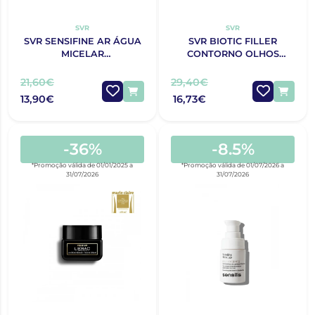
SVR
SVR
SVR SENSIFINE AR ÁGUA
SVR BIOTIC FILLER
MICELAR
CONTORNO OLHOS
DESMAQUILHANTE
LÁBIOS 15ML
400ML
21,60€
29,40€
13,90€
16,73€
-36%
-8.5%
*Promoção válida de 01/01/2025 a
*Promoção válida de 01/07/2026 a
31/07/2026
31/07/2026