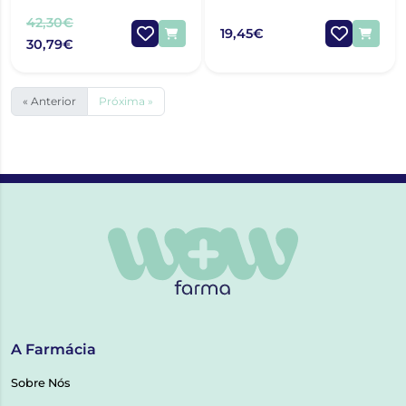
CORRETOR DE RUGAS 15
ML
42,30€
19,45€
30,79€
« Anterior
Próxima »
A Farmácia
Sobre Nós