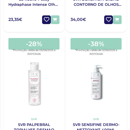
Hydraphase Intense Olhos
CONTORNO DE OLHOS
15ml
15ML
23,35€
34,00€
-28%
-38%
*Promoção válida de 05/06/2025 a
*Promoção válida de 12/06/2025 a
31/07/2026
31/07/2026
SVR
SVR
SVR PALPEBRAL
SVR SENSIFINE DERMO-
TOPIALYSE DESMAQ
NETTOYANT 400ML