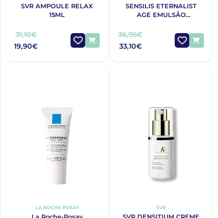
SVR AMPOULE RELAX
SENSILIS ETERNALIST
15ML
AGE EMULSÃO
CONTORNO DE OLHOS20
31,10€
36,95€
19,90€
33,10€
LA ROCHE POSAY
SVR
La Roche-Posay
SVR DENSITIUM CREME