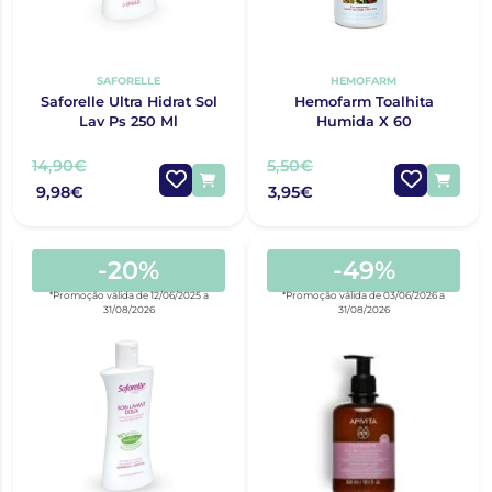
SAFORELLE
HEMOFARM
Saforelle Ultra Hidrat Sol
Hemofarm Toalhita
Lav Ps 250 Ml
Humida X 60
14,90€
5,50€
9,98€
3,95€
-20%
-49%
*Promoção válida de 12/06/2025 a
*Promoção válida de 03/06/2026 a
31/08/2026
31/08/2026