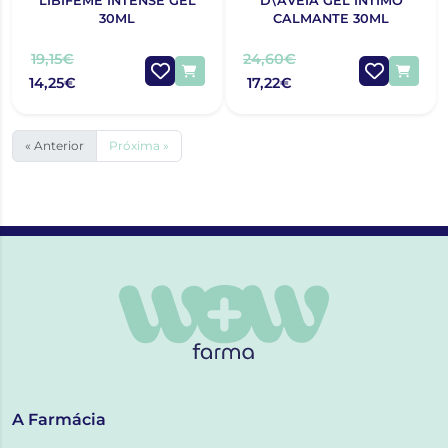
LIBIFEME INTENSE GEL
D\'AVEIA GEL ÍNTIMO
30ML
CALMANTE 30ML
19,15€
24,60€
14,25€
17,22€
« Anterior
Próxima »
A Farmácia