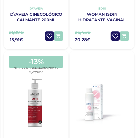
D\'AVEIA
ISDIN
D\'AVEIA GINECOLÓGICO
WOMAN ISDIN
CALMANTE 200ML
HIDRATANTE VAGINAL
12X6ML
21,80€
26,45€
15,91€
20,28€
-13%
*Promoção válida de 01/01/2025 a
31/07/2026