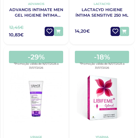
ADVANCIS
LACTACYD
ADVANCIS INTIMATE MEN
LACTACYD HIGIENE
GEL HIGIENE ÍNTIMA
ÍNTIMA SENSITIVE 250 ML
250ML
12,45€
14,20€
10,83€
-29%
-18%
*Promoção válida de 16/07/2026 a
*Promoção válida de 16/07/2025 a
31/07/2026
31/07/2026
URIAGE
YFARMA