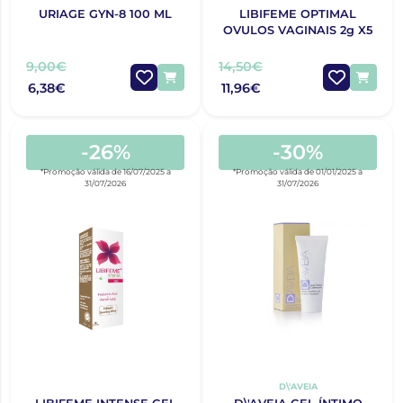
URIAGE GYN-8 100 ML
LIBIFEME OPTIMAL
OVULOS VAGINAIS 2g X5
9,00€
14,50€
6,38€
11,96€
-26%
-30%
*Promoção válida de 16/07/2025 a
*Promoção válida de 01/01/2025 a
31/07/2026
31/07/2026
D\'AVEIA