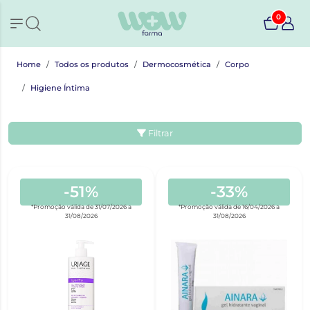
0
Home
Todos os produtos
Dermocosmética
Corpo
Higiene Íntima
Filtrar
-51%
-33%
*Promoção válida de 31/07/2026 a
*Promoção válida de 16/04/2026 a
31/08/2026
31/08/2026