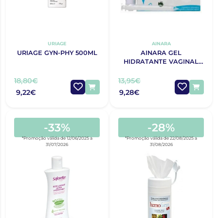
URIAGE
AINARA
URIAGE GYN-PHY 500ML
AINARA GEL
HIDRATANTE VAGINAL
30G
18,80€
13,95€
9,22€
9,28€
-33%
-28%
*Promoção válida de 12/06/2025 a
*Promoção válida de 22/08/2025 a
31/07/2026
31/08/2026