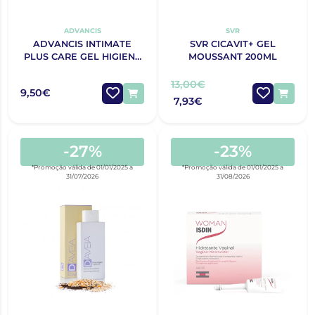
ADVANCIS
SVR
ADVANCIS INTIMATE
SVR CICAVIT+ GEL
PLUS CARE GEL HIGIENE
MOUSSANT 200ML
ÍNTIMA 250ML
13,00€
9,50€
7,93€
-27%
-23%
*Promoção válida de 01/01/2025 a
*Promoção válida de 01/01/2025 a
31/07/2026
31/08/2026