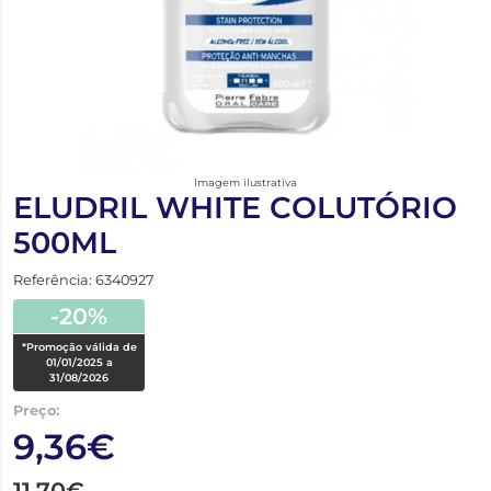
Imagem ilustrativa
ELUDRIL WHITE COLUTÓRIO
500ML
Referência: 6340927
-20%
*Promoção válida de
01/01/2025 a
31/08/2026
Preço:
9,36€
11,70€