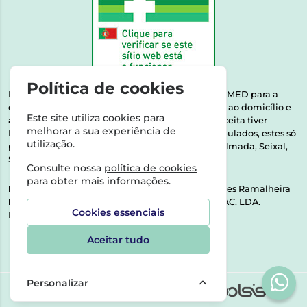
Política de cookies
Esta farmácia encontra-se autorizada pelo INFARMED para a
dispensa de medicamentos e produtos de saúde ao domicílio e
Este site utiliza cookies para
através da internet. Medicamentos | Se na sua receita tiver
melhorar a sua experiência de
MSRM, MNSRM, MSRMV ou Medicamentos Manipulados, estes só
utilização.
podem ser entregues nos seguintes concelhos: Almada, Seixal,
Sesimbra, Oeiras e Lisboa.
Consulte nossa
política de cookies
para obter mais informações.
Direção Técnica:
Dra. Raquel Alexandra Fernandes Ramalheira
NIPC:
513064133 | ASPAS E NÚMEROS SOC. FARMAC. LDA.
Cookies essenciais
Rua dos Castanheiros 5 AB Feijó2810-036 Almada
Aceitar tudo
Personalizar
©2026 Todos os direitos reservados