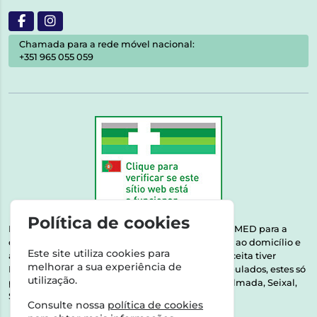
Chamada para a rede móvel nacional:
+351 965 055 059
Política de cookies
Esta farmácia encontra-se autorizada pelo INFARMED para a
dispensa de medicamentos e produtos de saúde ao domicílio e
Este site utiliza cookies para
através da internet. Medicamentos | Se na sua receita tiver
melhorar a sua experiência de
MSRM, MNSRM, MSRMV ou Medicamentos Manipulados, estes só
utilização.
podem ser entregues nos seguintes concelhos: Almada, Seixal,
Sesimbra, Oeiras e Lisboa.
Consulte nossa
política de cookies