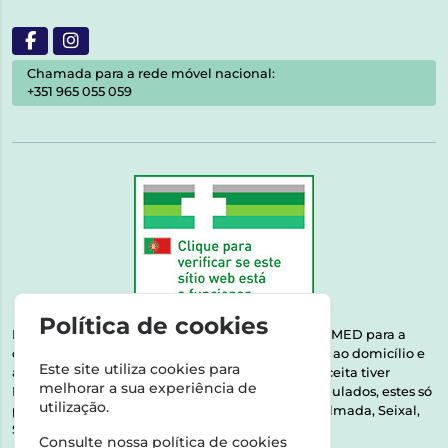
Chamada para a rede móvel nacional:
+351 965 055 059
Política de cookies
Esta farmácia encontra-se autorizada pelo INFARMED para a
dispensa de medicamentos e produtos de saúde ao domicílio e
Este site utiliza cookies para
através da internet. Medicamentos | Se na sua receita tiver
melhorar a sua experiência de
MSRM, MNSRM, MSRMV ou Medicamentos Manipulados, estes só
utilização.
podem ser entregues nos seguintes concelhos: Almada, Seixal,
Sesimbra, Oeiras e Lisboa.
Consulte nossa
política de cookies