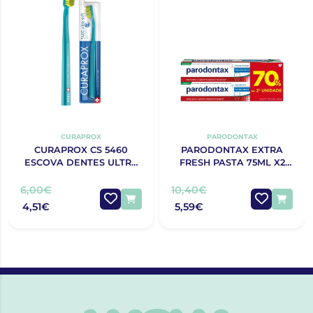
CURAPROX
PARODONTAX
CURAPROX CS 5460
PARODONTAX EXTRA
ESCOVA DENTES ULTRA
FRESH PASTA 75ML X2
SOFT
70% 2ªUNIDADE
6,00€
10,40€
4,51€
5,59€