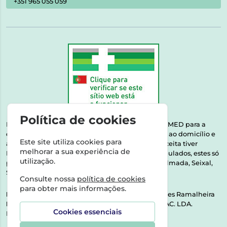
+351 965 055 059
Política de cookies
Esta farmácia encontra-se autorizada pelo INFARMED para a
dispensa de medicamentos e produtos de saúde ao domicílio e
Este site utiliza cookies para
através da internet. Medicamentos | Se na sua receita tiver
melhorar a sua experiência de
MSRM, MNSRM, MSRMV ou Medicamentos Manipulados, estes só
utilização.
podem ser entregues nos seguintes concelhos: Almada, Seixal,
Sesimbra, Oeiras e Lisboa.
Consulte nossa
política de cookies
para obter mais informações.
Direção Técnica:
Dra. Raquel Alexandra Fernandes Ramalheira
NIPC:
513064133 | ASPAS E NÚMEROS SOC. FARMAC. LDA.
Cookies essenciais
Rua dos Castanheiros 5 AB Feijó2810-036 Almada