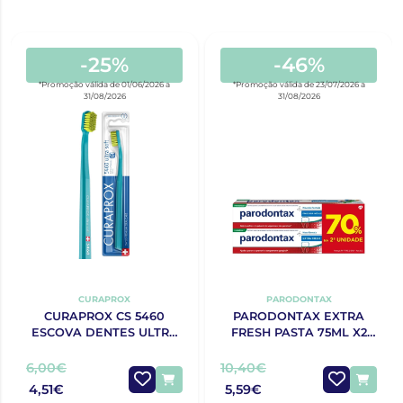
-25%
-46%
*Promoção válida de 01/06/2026 a
*Promoção válida de 23/07/2026 a
31/08/2026
31/08/2026
CURAPROX
PARODONTAX
CURAPROX CS 5460
PARODONTAX EXTRA
ESCOVA DENTES ULTRA
FRESH PASTA 75ML X2
SOFT
70% 2ªUNIDADE
6,00€
10,40€
4,51€
5,59€