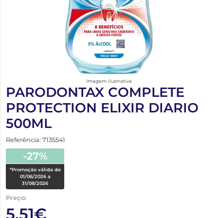
Imagem ilustrativa
PARODONTAX COMPLETE
PROTECTION ELIXIR DIARIO
500ML
Referência: 7135541
-27%
*Promoção válida de
01/06/2026 a
31/08/2026
Preço:
5,51€