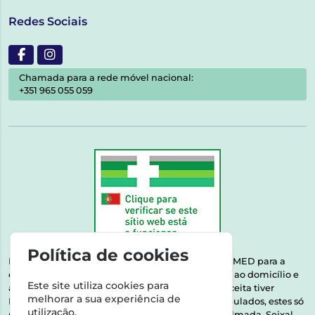
Redes Sociais
Chamada para a rede móvel nacional:
+351 965 055 059
Política de cookies
Esta farmácia encontra-se autorizada pelo INFARMED para a
dispensa de medicamentos e produtos de saúde ao domicílio e
Este site utiliza cookies para
através da internet. Medicamentos | Se na sua receita tiver
melhorar a sua experiência de
MSRM, MNSRM, MSRMV ou Medicamentos Manipulados, estes só
utilização.
podem ser entregues nos seguintes concelhos: Almada, Seixal,