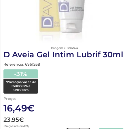
Imagem ilustrativa
D Aveia Gel Intim Lubrif 30ml
Referência: 6961268
-31%
*Promoção válida de
05/08/2026 a
31/08/2026
Preço:
16,49€
23,95€
(Preços incluem IVA)