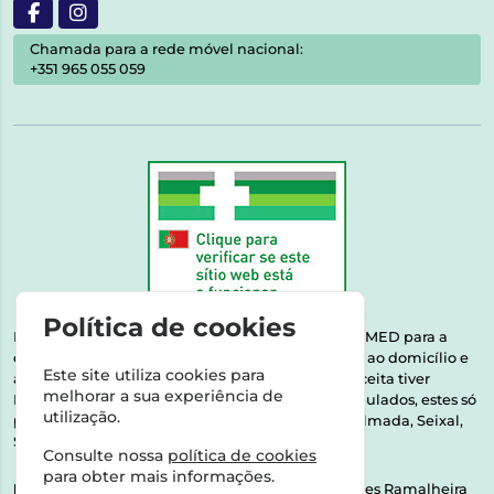
Chamada para a rede móvel nacional:
+351 965 055 059
Política de cookies
Esta farmácia encontra-se autorizada pelo INFARMED para a
dispensa de medicamentos e produtos de saúde ao domicílio e
Este site utiliza cookies para
através da internet. Medicamentos | Se na sua receita tiver
melhorar a sua experiência de
MSRM, MNSRM, MSRMV ou Medicamentos Manipulados, estes só
utilização.
podem ser entregues nos seguintes concelhos: Almada, Seixal,
Sesimbra, Oeiras e Lisboa.
Consulte nossa
política de cookies
para obter mais informações.
Direção Técnica:
Dra. Raquel Alexandra Fernandes Ramalheira