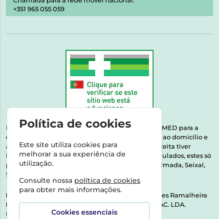
Chamada para a rede móvel nacional:
+351 965 055 059
Política de cookies
Esta farmácia encontra-se autorizada pelo INFARMED para a
dispensa de medicamentos e produtos de saúde ao domicílio e
Este site utiliza cookies para
através da internet. Medicamentos | Se na sua receita tiver
melhorar a sua experiência de
MSRM, MNSRM, MSRMV ou Medicamentos Manipulados, estes só
utilização.
podem ser entregues nos seguintes concelhos: Almada, Seixal,
Sesimbra, Oeiras e Lisboa.
Consulte nossa
política de cookies
para obter mais informações.
Direção Técnica:
Dra. Raquel Alexandra Fernandes Ramalheira
NIPC:
513064133 | ASPAS E NÚMEROS SOC. FARMAC. LDA.
Cookies essenciais
Rua dos Castanheiros 5 AB Feijó2810-036 Almada