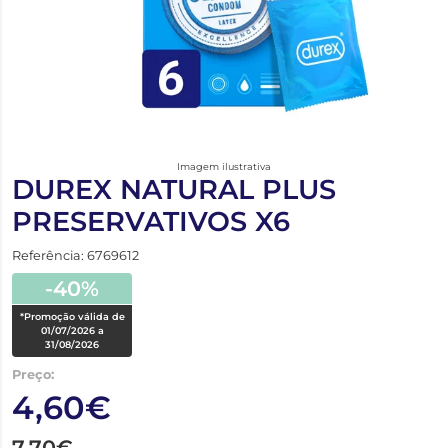
Imagem ilustrativa
DUREX NATURAL PLUS
PRESERVATIVOS X6
Referência: 6769612
-40%
*Promoção válida de
01/07/2026 a
31/08/2026
Preço:
4,60€
7,70€