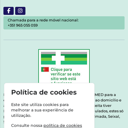
Chamada para a rede móvel nacional:
+351 965 055 059
Política de cookies
Esta farmácia encontra-se autorizada pelo INFARMED para a
dispensa de medicamentos e produtos de saúde ao domicílio e
Este site utiliza cookies para
através da internet. Medicamentos | Se na sua receita tiver
melhorar a sua experiência de
MSRM, MNSRM, MSRMV ou Medicamentos Manipulados, estes só
utilização.
podem ser entregues nos seguintes concelhos: Almada, Seixal,
Sesimbra, Oeiras e Lisboa.
Consulte nossa
política de cookies