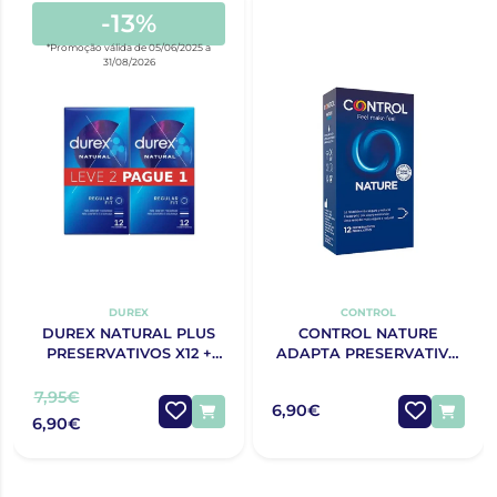
-13%
*Promoção válida de 05/06/2025 a
31/08/2026
DUREX
CONTROL
DUREX NATURAL PLUS
CONTROL NATURE
PRESERVATIVOS X12 +
ADAPTA PRESERVATIVO
OFERTA 2ª EMBALAGEM
X12
7,95€
6,90€
6,90€