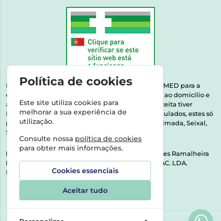
Política de cookies
Esta farmácia encontra-se autorizada pelo INFARMED para a
dispensa de medicamentos e produtos de saúde ao domicílio e
Este site utiliza cookies para
através da internet. Medicamentos | Se na sua receita tiver
melhorar a sua experiência de
MSRM, MNSRM, MSRMV ou Medicamentos Manipulados, estes só
utilização.
podem ser entregues nos seguintes concelhos: Almada, Seixal,
Sesimbra, Oeiras e Lisboa.
Consulte nossa
política de cookies
para obter mais informações.
Direção Técnica:
Dra. Raquel Alexandra Fernandes Ramalheira
NIPC:
513064133 | ASPAS E NÚMEROS SOC. FARMAC. LDA.
Cookies essenciais
Rua dos Castanheiros 5 AB Feijó2810-036 Almada
Aceitar tudo