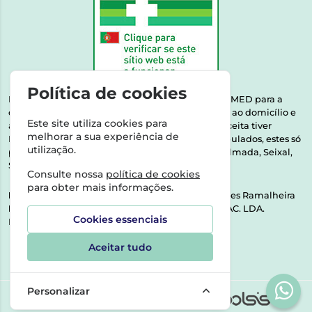
Política de cookies
Esta farmácia encontra-se autorizada pelo INFARMED para a
dispensa de medicamentos e produtos de saúde ao domicílio e
Este site utiliza cookies para
através da internet. Medicamentos | Se na sua receita tiver
melhorar a sua experiência de
MSRM, MNSRM, MSRMV ou Medicamentos Manipulados, estes só
utilização.
podem ser entregues nos seguintes concelhos: Almada, Seixal,
Sesimbra, Oeiras e Lisboa.
Consulte nossa
política de cookies
para obter mais informações.
Direção Técnica:
Dra. Raquel Alexandra Fernandes Ramalheira
NIPC:
513064133 | ASPAS E NÚMEROS SOC. FARMAC. LDA.
Cookies essenciais
Rua dos Castanheiros 5 AB Feijó2810-036 Almada
Aceitar tudo
Personalizar
©2026 Todos os direitos reservados