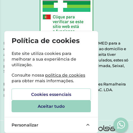
Política de cookies
Esta farmácia encontra-se autorizada pelo INFARMED para a
dispensa de medicamentos e produtos de saúde ao domicílio e
Este site utiliza cookies para
através da internet. Medicamentos | Se na sua receita tiver
melhorar a sua experiência de
MSRM, MNSRM, MSRMV ou Medicamentos Manipulados, estes só
utilização.
podem ser entregues nos seguintes concelhos: Almada, Seixal,
Sesimbra, Oeiras e Lisboa.
Consulte nossa
política de cookies
para obter mais informações.
Direção Técnica:
Dra. Raquel Alexandra Fernandes Ramalheira
NIPC:
513064133 | ASPAS E NÚMEROS SOC. FARMAC. LDA.
Cookies essenciais
Rua dos Castanheiros 5 AB Feijó2810-036 Almada
Aceitar tudo
Personalizar
©2026 Todos os direitos reservados