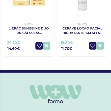
LIERAC
CERAVE
LIERAC SUNISSIME DUO
CERAVE LOCAO FACIAL
30 CÁPSULAS
HIDRATANTE AM SPF50
BRONZEADO COM
52ML
DESCONTO DE 50% NA 2ª
20,50€
19,80€
EMBALAGEM
14,60€
11,70€