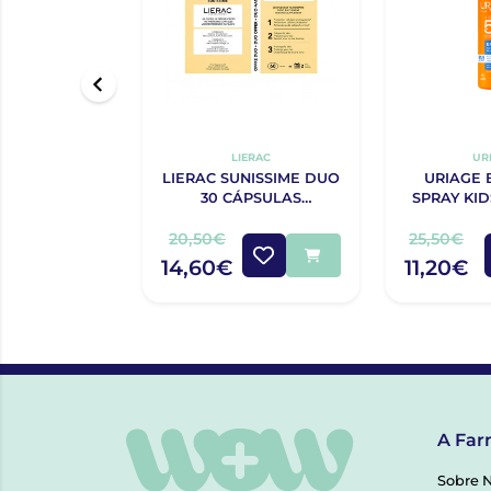
LIERAC
UR
LIERAC SUNISSIME DUO
URIAGE 
30 CÁPSULAS
SPRAY KID
BRONZEADO COM
SPF50
DESCONTO DE 50% NA
20,50€
25,50€
2ª EMBALAGEM
14,60€
11,20€
A Far
Sobre 