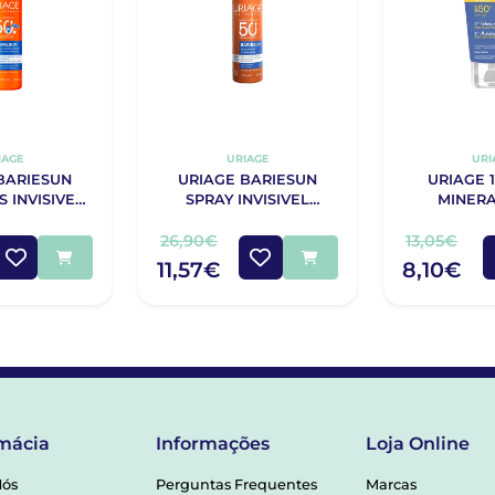
IAGE
URIAGE
URI
BARIESUN
URIAGE BARIESUN
URIAGE 
S INVISIVEL
SPRAY INVISIVEL
+200ML
SPF50+ 200ML
26,90€
13,05€
11,57€
8,10€
mácia
Informações
Loja Online
Nós
Perguntas Frequentes
Marcas