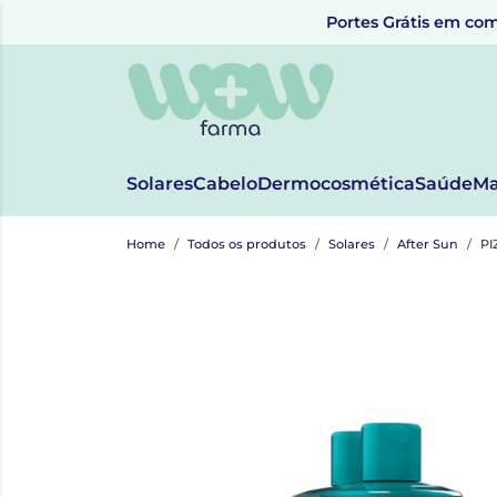
Portes Grátis em com
Solares
Cabelo
Dermocosmética
Saúde
Ma
Home
Todos os produtos
Solares
After Sun
PI