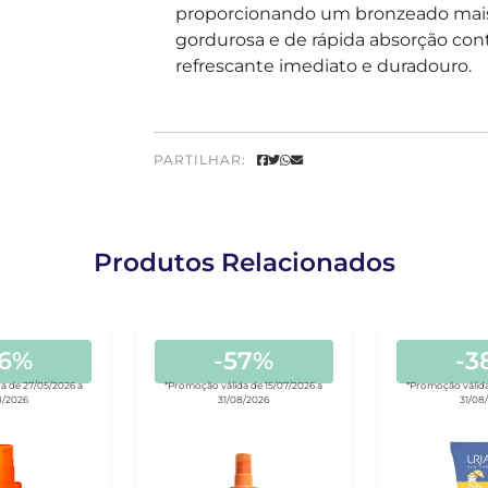
proporcionando um bronzeado mais d
gordurosa e de rápida absorção con
refrescante imediato e duradouro.
PARTILHAR:
Produtos Relacionados
56%
-57%
-3
a de 27/05/2026 a
*Promoção válida de 15/07/2026 a
*Promoção válida
8/2026
31/08/2026
31/08