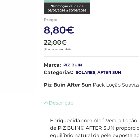
*Promoção válida de
09/07/2026 a 30/09/2026
Preço:
8,80€
22,00€
(Preços incluem IVA)
Marca:
PIZ BUIN
Categorias:
,
SOLARES
AFTER SUN
Piz Buin After Sun
Pack Loção Suaviz
Descrição
Enriquecida com Aloé Vera, a Loção
de PIZ BUIN® AFTER SUN proporcion
equilíbrio natural da pele exposta a