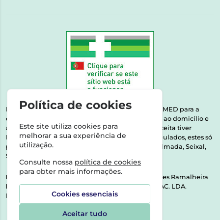
Política de cookies
Esta farmácia encontra-se autorizada pelo INFARMED para a
dispensa de medicamentos e produtos de saúde ao domicílio e
Este site utiliza cookies para
através da internet. Medicamentos | Se na sua receita tiver
melhorar a sua experiência de
MSRM, MNSRM, MSRMV ou Medicamentos Manipulados, estes só
utilização.
podem ser entregues nos seguintes concelhos: Almada, Seixal,
Sesimbra, Oeiras e Lisboa.
Consulte nossa
política de cookies
para obter mais informações.
Direção Técnica:
Dra. Raquel Alexandra Fernandes Ramalheira
NIPC:
513064133 | ASPAS E NÚMEROS SOC. FARMAC. LDA.
Cookies essenciais
Rua dos Castanheiros 5 AB Feijó2810-036 Almada
Aceitar tudo