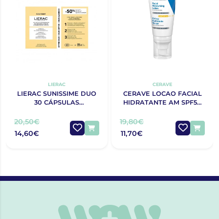
LIERAC
CERAVE
LIERAC SUNISSIME DUO
CERAVE LOCAO FACIAL
30 CÁPSULAS
HIDRATANTE AM SPF50
BRONZEADO COM
52ML
DESCONTO DE 50% NA 2ª
20,50€
19,80€
EMBALAGEM
14,60€
11,70€