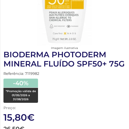
Imagem ilustrativa
BIODERMA PHOTODERM
MINERAL FLUÍDO SPF50+ 75G
Referência: 7119982
-40%
*Promoção válida de
01/05/2026 a
31/08/2026
Preço:
15,80€
26,50€