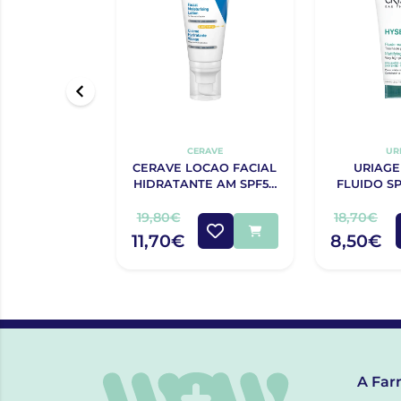
CERAVE
UR
CERAVE LOCAO FACIAL
URIAGE
HIDRATANTE AM SPF50
FLUIDO SP
52ML
19,80€
18,70€
11,70€
8,50€
A Far