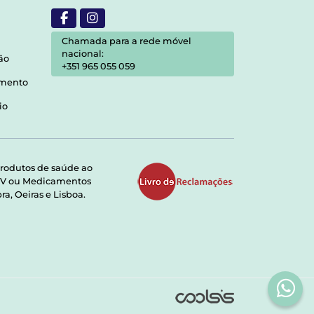
Chamada para a rede móvel
nacional:
ão
+351 965 055 059
amento
io
rodutos de saúde ao
RMV ou Medicamentos
a, Oeiras e Lisboa.