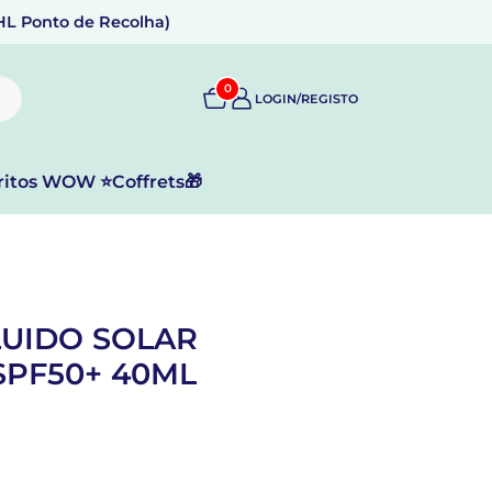
DHL Ponto de Recolha)
0
LOGIN/REGISTO
ritos WOW ⭐
Coffrets🎁
LUIDO SOLAR
PF50+ 40ML