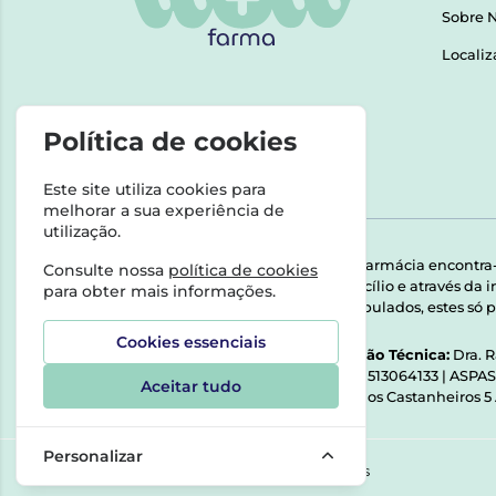
Sobre 
Localiz
Política de cookies
Este site utiliza cookies para
melhorar a sua experiência de
utilização.
Esta farmácia encontra
Consulte nossa
política de cookies
domicílio e através da
para obter mais informações.
Manipulados, estes só p
Cookies essenciais
Direção Técnica:
Dra. 
NIPC:
513064133 | ASPA
Aceitar tudo
Rua dos Castanheiros 5
Personalizar
©2026 Todos os direitos reservados