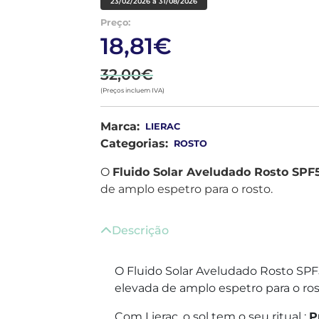
23/02/2026 a 31/08/2026
Preço:
18,81€
32,00€
(Preços incluem IVA)
Marca:
LIERAC
Categorias:
ROSTO
O
Fluido Solar Aveludado Rosto SPF
de amplo espetro para o rosto.
Descrição
O Fluido Solar Aveludado Rosto SP
elevada de amplo espetro para o ros
Com Lierac, o sol tem o seu ritual :
P