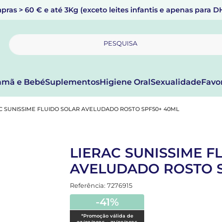
pras > 60 € e até 3Kg (exceto leites infantis e apenas para 
PESQUISA
mã e Bebé
Suplementos
Higiene Oral
Sexualidade
Favo
C SUNISSIME FLUIDO SOLAR AVELUDADO ROSTO SPF50+ 40ML
LIERAC SUNISSIME F
AVELUDADO ROSTO S
Referência: 7276915
-41%
*Promoção válida de