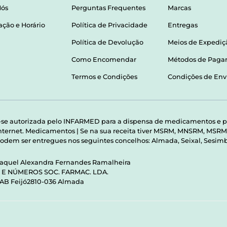
Nós
Perguntas Frequentes
Marcas
ação e Horário
Política de Privacidade
Entregas
Política de Devolução
Meios de Expediç
Como Encomendar
Métodos de Pag
Termos e Condições
Condições de Env
-se autorizada pelo INFARMED para a dispensa de medicamentos e p
 internet. Medicamentos | Se na sua receita tiver MSRM, MNSRM, MS
odem ser entregues nos seguintes concelhos: Almada, Seixal, Sesimbr
Raquel Alexandra Fernandes Ramalheira
S E NÚMEROS SOC. FARMAC. LDA.
 AB Feijó2810-036 Almada