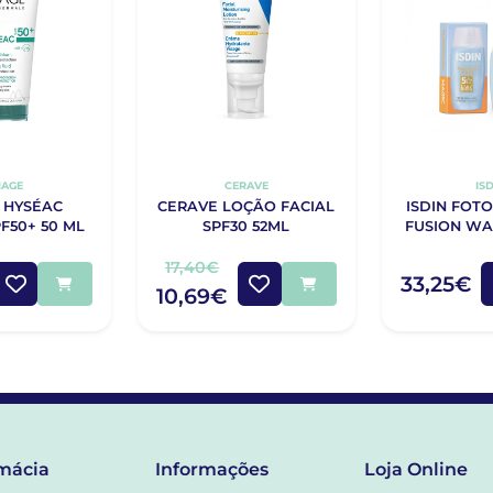
IAGE
CERAVE
IS
 HYSÉAC
CERAVE LOÇÃO FACIAL
ISDIN FOT
F50+ 50 ML
SPF30 52ML
FUSION WA
SPF50
17,40€
33,25€
10,69€
mácia
Informações
Loja Online