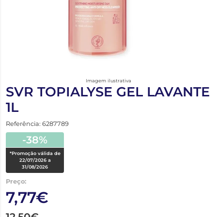
Imagem ilustrativa
SVR TOPIALYSE GEL LAVANTE
1L
Referência: 6287789
-38%
*Promoção válida de
22/07/2026 a
31/08/2026
Preço:
7,77€
12,50€