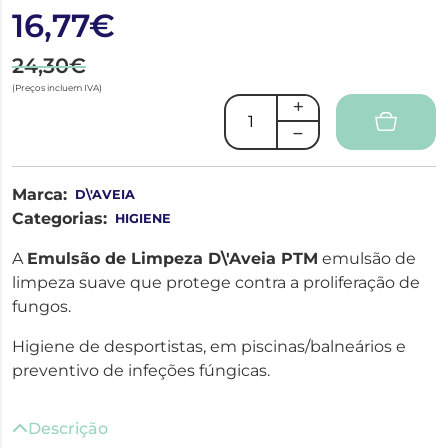
16,77€
24,30€
(Preços incluem IVA)
Marca:
D\'AVEIA
Categorias:
HIGIENE
A
Emulsão de Limpeza D\'Aveia PTM
emulsão de
limpeza suave que protege contra a proliferação de
fungos.
Higiene de desportistas, em piscinas/balneários e
preventivo de infeções fúngicas.
Descrição