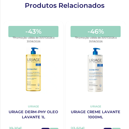
Produtos Relacionados
-43%
-46%
*Promoção válida de 31/07/2026 a
*Promoção válida de 31/07/2026 a
31/08/2026
31/08/2026
URIAGE
URIAGE
URIAGE DERM-PHY OLEO
URIAGE CREME LAVANTE
LAVANTE 1L
1000ML
19,10€
23,50€