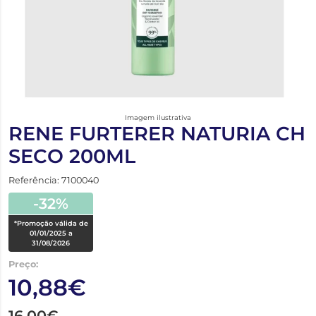
Imagem ilustrativa
RENE FURTERER NATURIA CH
SECO 200ML
Referência: 7100040
-32%
*Promoção válida de
01/01/2025 a
31/08/2026
Preço:
10,88€
16,00€