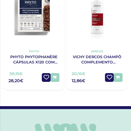
PHYTO
DERCOS
PHYTO PHYTOPHANÈRE
VICHY DERCOS CHAMPÔ
CÁPSULAS X120 COM
COMPLEMENTO
OFERTA 120 CÁPSULAS
ANTIQUEDA
ESTIMULANTE 400ML
38,15€
20,15€
28,20€
12,86€