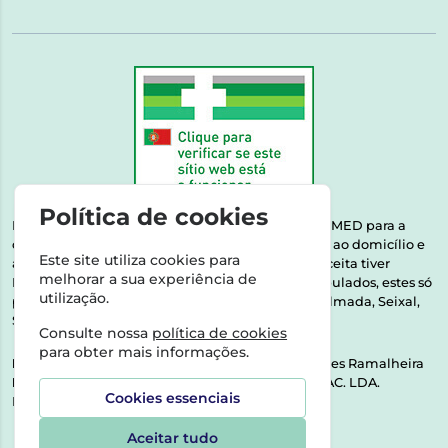
Política de cookies
Esta farmácia encontra-se autorizada pelo INFARMED para a
dispensa de medicamentos e produtos de saúde ao domicílio e
Este site utiliza cookies para
através da internet. Medicamentos | Se na sua receita tiver
melhorar a sua experiência de
MSRM, MNSRM, MSRMV ou Medicamentos Manipulados, estes só
utilização.
podem ser entregues nos seguintes concelhos: Almada, Seixal,
Sesimbra, Oeiras e Lisboa.
Consulte nossa
política de cookies
para obter mais informações.
Direção Técnica:
Dra. Raquel Alexandra Fernandes Ramalheira
NIPC:
513064133 | ASPAS E NÚMEROS SOC. FARMAC. LDA.
Cookies essenciais
Rua dos Castanheiros 5 AB Feijó2810-036 Almada
Aceitar tudo