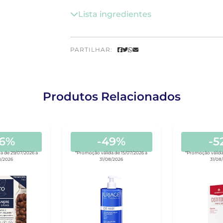
Lista ingredientes
PARTILHAR:
Produtos Relacionados
26%
-49%
-5
a de 29/07/2026 a
*Promoção válida de 15/07/2026 a
*Promoção válida
8/2026
31/08/2026
31/08