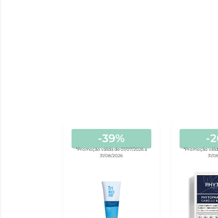
-39%
-
*Promoção válida de 01/07/2026 a
*Promoção válid
31/08/2026
31/0