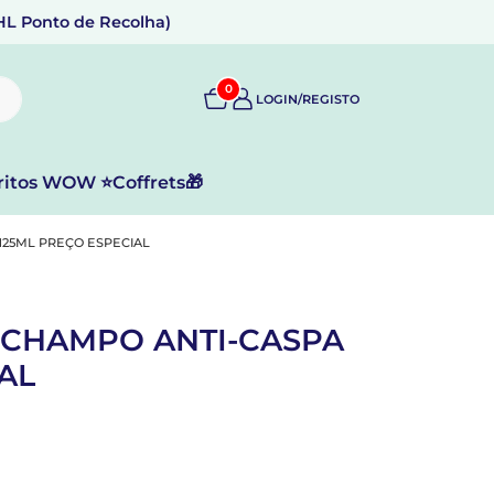
DHL Ponto de Recolha)
0
LOGIN/REGISTO
ritos WOW ⭐
Coffrets🎁
125ML PREÇO ESPECIAL
 CHAMPO ANTI-CASPA
AL