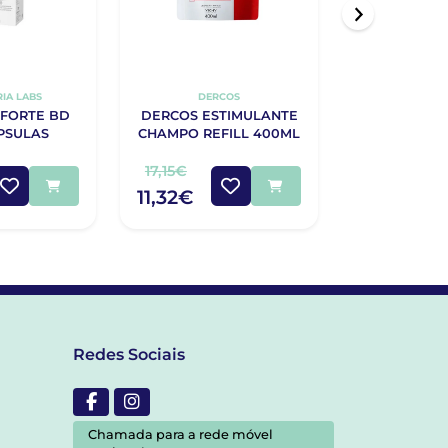
IA LABS
DERCOS
DERC
 FORTE BD
DERCOS ESTIMULANTE
VICHY 
PSULAS
CHAMPO REFILL 400ML
CHA
COMPLE
ANTIQ
17,15€
20,15€
ESTIMULAN
11,32€
12,86€
Redes Sociais
Chamada para a rede móvel