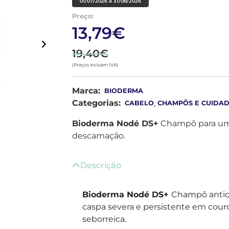
01/07/2026 a 31/08/2026
Preço:
13,79€
19,40€
(Preços incluem IVA)
Marca:
BIODERMA
Categorias:
,
CABELO
CHAMPÔS E CUIDA
Bioderma Nodé DS+
Champô para um
descamação.
Descrição
Bioderma Nodé DS+
Champô antic
caspa severa e persistente em cou
seborreica.