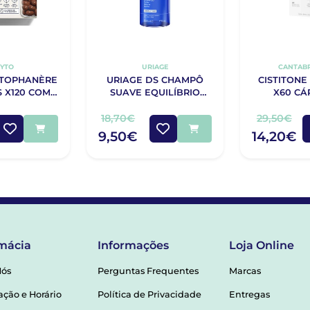
YTO
URIAGE
CANTABR
YTOPHANÈRE
URIAGE DS CHAMPÔ
CISTITONE
 X120 COM
SUAVE EQUILÍBRIO
X60 CÁ
0 CÁPSULAS
500ML
18,70€
29,50€
9,50€
14,20€
mácia
Informações
Loja Online
Nós
Perguntas Frequentes
Marcas
ação e Horário
Política de Privacidade
Entregas