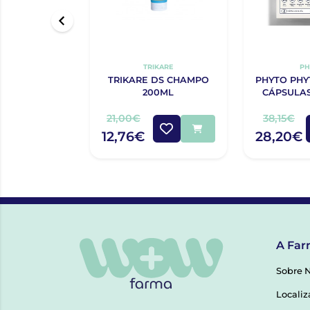
TRIKARE
PH
TRIKARE DS CHAMPO
PHYTO PH
200ML
CÁPSULAS
OFERTA 12
21,00€
38,15€
12,76€
28,20€
A Far
Sobre 
Localiz