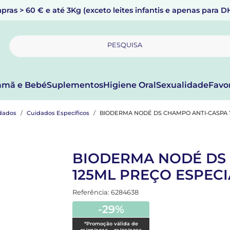
pras > 60 € e até 3Kg (exceto leites infantis e apenas para 
PESQUISA
mã e Bebé
Suplementos
Higiene Oral
Sexualidade
Favo
dados
Cuidados Específicos
BIODERMA NODÉ DS CHAMPO ANTI-CASPA 
BIODERMA NODÉ DS
125ML PREÇO ESPECI
Referência: 6284638
-29%
*Promoção válida de