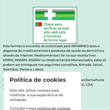
Esta farmácia encontra-se autorizada pelo INFARMED para a
dispensa de medicamentos e produtos de saúde ao domicílio e
através da internet. Medicamentos | Se na sua receita tiver
MSRM, MNSRM, MSRMV ou Medicamentos Manipulados, estes só
podem ser entregues nos seguintes concelhos: Almada, Seixal,
Sesimbra, Oeiras e Lisboa.
Política de cookies
Direção Técnica:
Dra. Raquel Alexandra Fernandes Ramalheira
NIPC:
513064133 | ASPAS E NÚMEROS SOC. FARMAC. LDA.
Rua dos Castanheiros 5 AB Feijó2810-036 Almada
Este site utiliza cookies para
melhorar a sua experiência de
utilização.
Consulte nossa
política de cookies