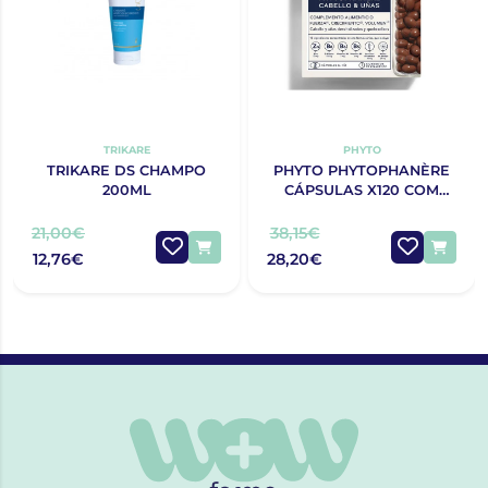
TRIKARE
PHYTO
TRIKARE DS CHAMPO
PHYTO PHYTOPHANÈRE
200ML
CÁPSULAS X120 COM
OFERTA 120 CÁPSULAS
21,00€
38,15€
12,76€
28,20€