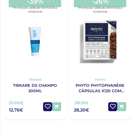
-39%
-26%
*Promoção válida de 01/07/2026 a
*Promoção válida de 29/07/2026 a
31/08/2026
31/08/2026
TRIKARE
PHYTO
TRIKARE DS CHAMPO
PHYTO PHYTOPHANÈRE
200ML
CÁPSULAS X120 COM
OFERTA 120 CÁPSULAS
21,00€
38,15€
12,76€
28,20€