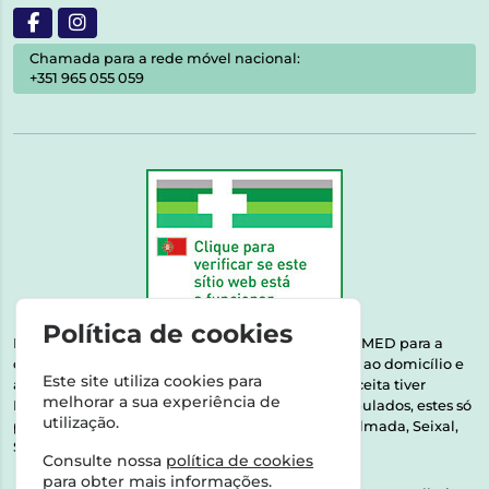
Chamada para a rede móvel nacional:
+351 965 055 059
Política de cookies
Esta farmácia encontra-se autorizada pelo INFARMED para a
dispensa de medicamentos e produtos de saúde ao domicílio e
Este site utiliza cookies para
através da internet. Medicamentos | Se na sua receita tiver
melhorar a sua experiência de
MSRM, MNSRM, MSRMV ou Medicamentos Manipulados, estes só
utilização.
podem ser entregues nos seguintes concelhos: Almada, Seixal,
Sesimbra, Oeiras e Lisboa.
Consulte nossa
política de cookies
para obter mais informações.