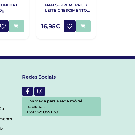
CONFORT 1
NAN SUPREMEPRO 3
APTAMIL A
0g
LEITE CRESCIMENTO
ANTIREGU
800G
800
16,95€
20,40€
Redes Sociais
Chamada para a rede móvel
nacional:
ão
+351 965 055 059
amento
io