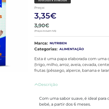
01/01/2025 a 31/08/2026
Preço:
3,35€
3,90€
(Preços incluem IVA)
Marca:
NUTRIBEN
Categorias:
ALIMENTAÇÃO
Esta é uma papa elaborada com uma c
(trigo, milho, arroz, aveia, cevada, cen
frutas (pêssego, alperce, banana e laran
Descrição
Com uma sabor suave, é ideal para 
bebé, a partir dos 6 meses.