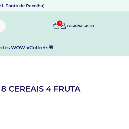
DHL Ponto de Recolha)
0
LOGIN/REGISTO
ritos WOW ⭐
Coffrets🎁
8 CEREAIS 4 FRUTA