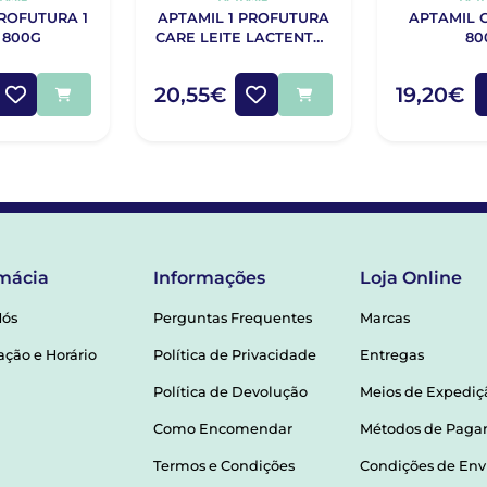
ROFUTURA 1
APTAMIL 1 PROFUTURA
APTAMIL 
 800G
CARE LEITE LACTENTES
80
800G
20,55€
19,20€
mácia
Informações
Loja Online
Nós
Perguntas Frequentes
Marcas
ação e Horário
Política de Privacidade
Entregas
Política de Devolução
Meios de Expediç
Como Encomendar
Métodos de Pag
Termos e Condições
Condições de Env