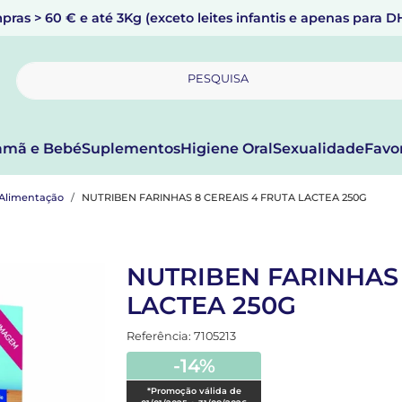
pras > 60 € e até 3Kg (exceto leites infantis e apenas para 
PESQUISA
mã e Bebé
Suplementos
Higiene Oral
Sexualidade
Favo
Alimentação
NUTRIBEN FARINHAS 8 CEREAIS 4 FRUTA LACTEA 250G
NUTRIBEN FARINHAS 
LACTEA 250G
Referência: 7105213
-14%
*Promoção válida de