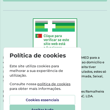
Política de cookies
Esta farmácia encontra-se autorizada pelo INFARMED para a
dispensa de medicamentos e produtos de saúde ao domicílio e
Este site utiliza cookies para
através da internet. Medicamentos | Se na sua receita tiver
melhorar a sua experiência de
MSRM, MNSRM, MSRMV ou Medicamentos Manipulados, estes só
utilização.
podem ser entregues nos seguintes concelhos: Almada, Seixal,
Sesimbra, Oeiras e Lisboa.
Consulte nossa
política de cookies
para obter mais informações.
Direção Técnica:
Dra. Raquel Alexandra Fernandes Ramalheira
NIPC:
513064133 | ASPAS E NÚMEROS SOC. FARMAC. LDA.
Cookies essenciais
Rua dos Castanheiros 5 AB Feijó2810-036 Almada
Aceitar tudo