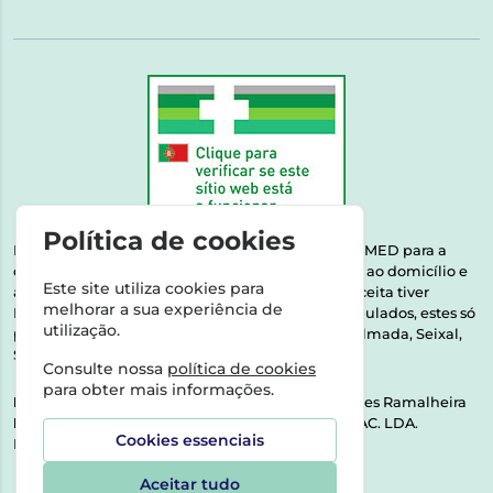
Política de cookies
Esta farmácia encontra-se autorizada pelo INFARMED para a
dispensa de medicamentos e produtos de saúde ao domicílio e
Este site utiliza cookies para
através da internet. Medicamentos | Se na sua receita tiver
melhorar a sua experiência de
MSRM, MNSRM, MSRMV ou Medicamentos Manipulados, estes só
utilização.
podem ser entregues nos seguintes concelhos: Almada, Seixal,
Sesimbra, Oeiras e Lisboa.
Consulte nossa
política de cookies
para obter mais informações.
Direção Técnica:
Dra. Raquel Alexandra Fernandes Ramalheira
NIPC:
513064133 | ASPAS E NÚMEROS SOC. FARMAC. LDA.
Cookies essenciais
Rua dos Castanheiros 5 AB Feijó2810-036 Almada
Aceitar tudo