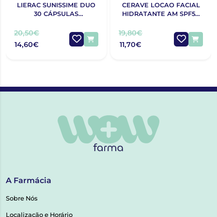
LIERAC SUNISSIME DUO
CERAVE LOCAO FACIAL
30 CÁPSULAS
HIDRATANTE AM SPF50
BRONZEADO COM
52ML
DESCONTO DE 50% NA 2ª
20,50€
19,80€
EMBALAGEM
14,60€
11,70€
A Farmácia
Sobre Nós
Localização e Horário