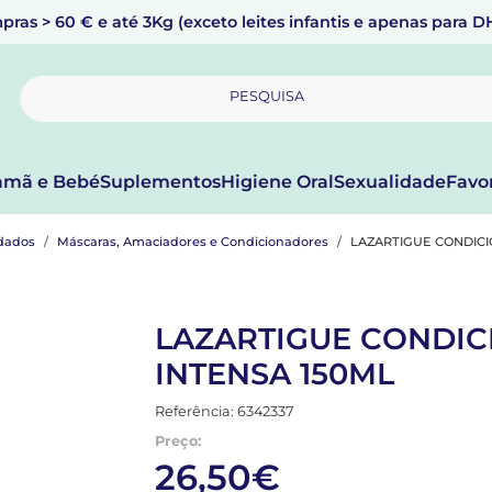
pras > 60 € e até 3Kg (exceto leites infantis e apenas para 
PESQUISA
mã e Bebé
Suplementos
Higiene Oral
Sexualidade
Favo
dados
Máscaras, Amaciadores e Condicionadores
LAZARTIGUE CONDICI
LAZARTIGUE CONDI
INTENSA 150ML
Referência: 6342337
Preço:
26,50€