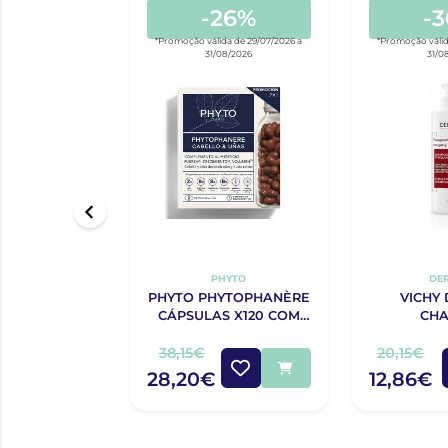
-26%
-
*Promoção válida de 29/07/2026 a
*Promoção válid
31/08/2026
31/0
PHYTO
DE
PHYTO PHYTOPHANÈRE
VICHY
CÁPSULAS X120 COM
CH
OFERTA 120 CÁPSULAS
COMPL
ANTI
38,15€
20,15€
ESTIMULA
28,20€
12,86€