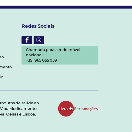
Redes Sociais
Chamada para a rede móvel
nacional:
ão
+351 965 055 059
amento
io
rodutos de saúde ao
RMV ou Medicamentos
a, Oeiras e Lisboa.