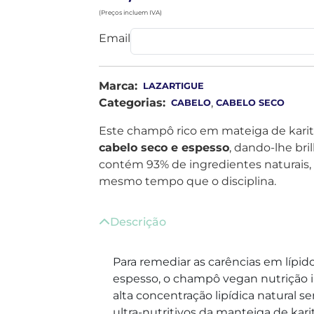
(Preços incluem IVA)
Email
Marca:
LAZARTIGUE
Categorias:
,
CABELO
CABELO SECO
Este champô rico em mateiga de kari
cabelo seco e espesso
, dando-lhe bri
contém 93% de ingredientes naturais, 
mesmo tempo que o disciplina.
Descrição
Para remediar as carências em lípi
espesso, o champô vegan nutrição 
alta concentração lipídica natural se
ultra-nutritivos da manteiga de kari