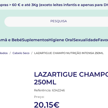
pras > 60 € e até 3Kg (exceto leites infantis e apenas para 
PESQUISA
mã e Bebé
Suplementos
Higiene Oral
Sexualidade
Favo
dados
Cabelo Seco
LAZARTIGUE CHAMPO NUTRIÇÃO INTENSA 250ML
LAZARTIGUE CHAMPO
250ML
Referência: 6342246
Preço:
20,15€