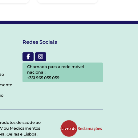
Redes Sociais
Chamada para a rede móvel
nacional:
ão
+351 965 055 059
amento
io
rodutos de saúde ao
RMV ou Medicamentos
a, Oeiras e Lisboa.