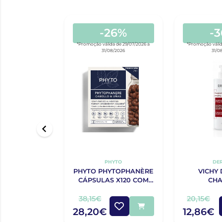
-26%
-
*Promoção válida de 29/07/2026 a
*Promoção válid
31/08/2026
31/0
PHYTO
DE
PHYTO PHYTOPHANÈRE
VICHY
CÁPSULAS X120 COM
CH
OFERTA 120 CÁPSULAS
COMPL
ANTI
38,15€
20,15€
ESTIMULA
28,20€
12,86€