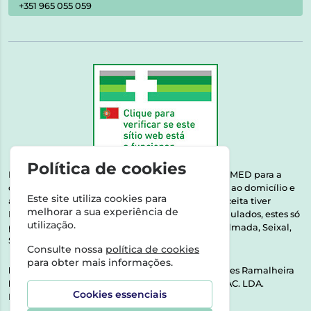
+351 965 055 059
Política de cookies
Esta farmácia encontra-se autorizada pelo INFARMED para a
dispensa de medicamentos e produtos de saúde ao domicílio e
Este site utiliza cookies para
através da internet. Medicamentos | Se na sua receita tiver
melhorar a sua experiência de
MSRM, MNSRM, MSRMV ou Medicamentos Manipulados, estes só
utilização.
podem ser entregues nos seguintes concelhos: Almada, Seixal,
Sesimbra, Oeiras e Lisboa.
Consulte nossa
política de cookies
para obter mais informações.
Direção Técnica:
Dra. Raquel Alexandra Fernandes Ramalheira
NIPC:
513064133 | ASPAS E NÚMEROS SOC. FARMAC. LDA.
Cookies essenciais
Rua dos Castanheiros 5 AB Feijó2810-036 Almada