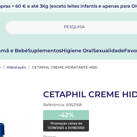
pras > 60 € e até 3Kg (exceto leites infantis e apenas para 
PESQUISA
mã e Bebé
Suplementos
Higiene Oral
Sexualidade
Favo
o
Hidratação
CETAPHIL CREME HIDRATANTE 453G
CETAPHIL CREME HI
Referência: 6952168
-42%
*Promoção válida de
13/08/2025 a 31/08/2026
Preço: