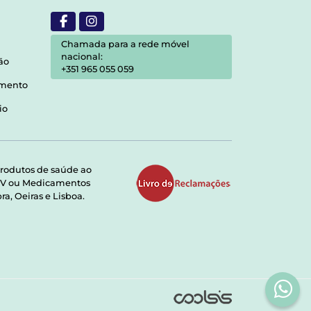
Chamada para a rede móvel
nacional:
ão
+351 965 055 059
amento
io
rodutos de saúde ao
RMV ou Medicamentos
a, Oeiras e Lisboa.