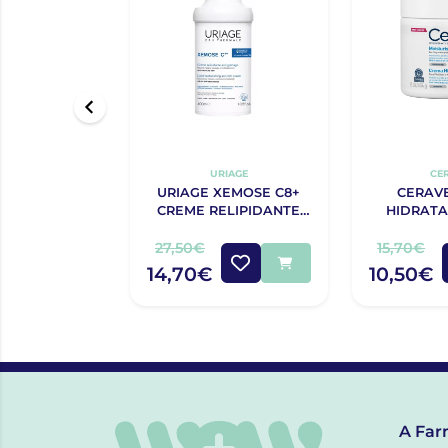
URIAGE
CE
URIAGE XEMOSE C8+
CERAV
CREME RELIPIDANTE
HIDRATA
ANTIPRURIDO 400ML
27,50€
15,70€
14,70€
10,50€
A Far