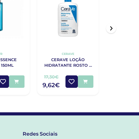
VR
CERAVE
CERA
ESSENCE
CERAVE LOÇÃO
CERAVE
 150ML
HIDRATANTE ROSTO E
HIDRANTE
CORPO 473ML
CORPO 
17,30€
28,25€
9,62€
18,82€
Redes Sociais