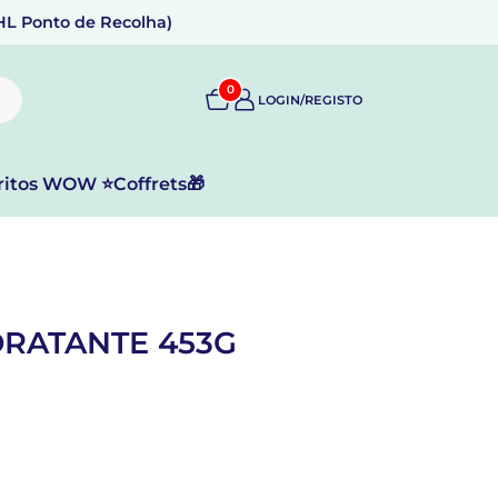
DHL Ponto de Recolha)
0
LOGIN/REGISTO
ritos WOW ⭐
Coffrets🎁
DRATANTE 453G