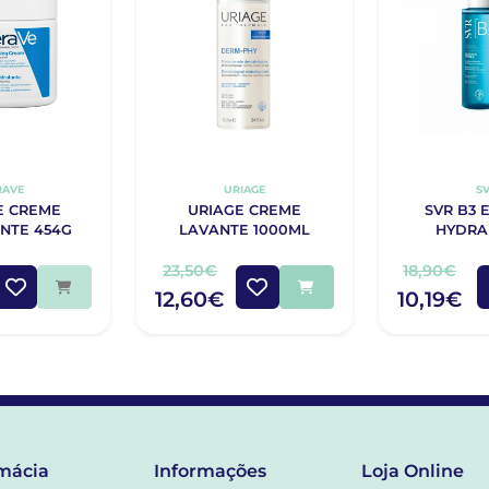
RAVE
URIAGE
S
E CREME
URIAGE CREME
SVR B3 
NTE 454G
LAVANTE 1000ML
HYDRA
23,50€
18,90€
12,60€
10,19€
mácia
Informações
Loja Online