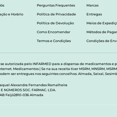
Nós
Perguntas Frequentes
Marcas
ação e Horário
Política de Privacidade
Entregas
Política de Devolução
Meios de Expediç
Como Encomendar
Métodos de Pag
Termos e Condições
Condições de Env
-se autorizada pelo INFARMED para a dispensa de medicamentos e p
 internet. Medicamentos | Se na sua receita tiver MSRM, MNSRM, MS
odem ser entregues nos seguintes concelhos: Almada, Seixal, Sesimbr
Raquel Alexandra Fernandes Ramalheira
S E NÚMEROS SOC. FARMAC. LDA.
 AB Feijó2810-036 Almada