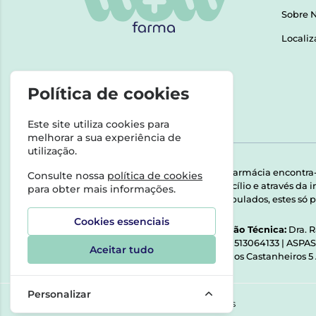
Sobre 
Localiz
Política de cookies
Este site utiliza cookies para
melhorar a sua experiência de
utilização.
Esta farmácia encontra
Consulte nossa
política de cookies
domicílio e através da
para obter mais informações.
Manipulados, estes só p
Cookies essenciais
Direção Técnica:
Dra. 
NIPC:
513064133 | ASPA
Aceitar tudo
Rua dos Castanheiros 5
Personalizar
©2026 Todos os direitos reservados