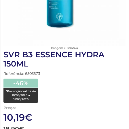
Imagem ilustrativa
SVR B3 ESSENCE HYDRA
150ML
Referência: 6503573
-46%
*Promoção válida de
18/05/2026 a
31/08/2026
Preço:
10,19€
18,90€